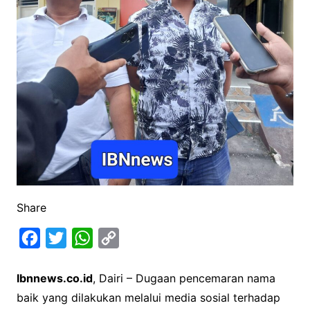
Share
F
T
W
C
a
w
h
o
Ibnnews.co.id
, Dairi – Dugaan pencemaran nama
c
i
a
p
baik yang dilakukan melalui media sosial terhadap
e
t
t
y