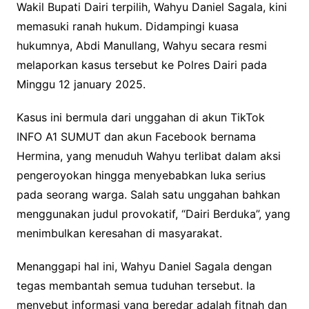
Wakil Bupati Dairi terpilih, Wahyu Daniel Sagala, kini
b
t
s
L
memasuki ranah hukum. Didampingi kuasa
o
e
A
i
hukumnya, Abdi Manullang, Wahyu secara resmi
o
r
p
n
melaporkan kasus tersebut ke Polres Dairi pada
k
p
k
Minggu 12 january 2025.
Kasus ini bermula dari unggahan di akun TikTok
INFO A1 SUMUT dan akun Facebook bernama
Hermina, yang menuduh Wahyu terlibat dalam aksi
pengeroyokan hingga menyebabkan luka serius
pada seorang warga. Salah satu unggahan bahkan
menggunakan judul provokatif, “Dairi Berduka”, yang
menimbulkan keresahan di masyarakat.
Menanggapi hal ini, Wahyu Daniel Sagala dengan
tegas membantah semua tuduhan tersebut. Ia
menyebut informasi yang beredar adalah fitnah dan