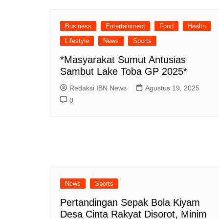
Business
Entertainment
Food
Health
Lifestyle
News
Sports
*Masyarakat Sumut Antusias
Sambut Lake Toba GP 2025*
Redaksi IBN News
Agustus 19, 2025
0
News
Sports
Pertandingan Sepak Bola Kiyam
Desa Cinta Rakyat Disorot, Minim