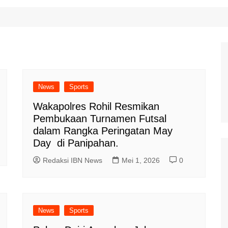
News
Sports
Wakapolres Rohil Resmikan
Pembukaan Turnamen Futsal
dalam Rangka Peringatan May
Day di Panipahan.
Redaksi IBN News
Mei 1, 2026
0
News
Sports