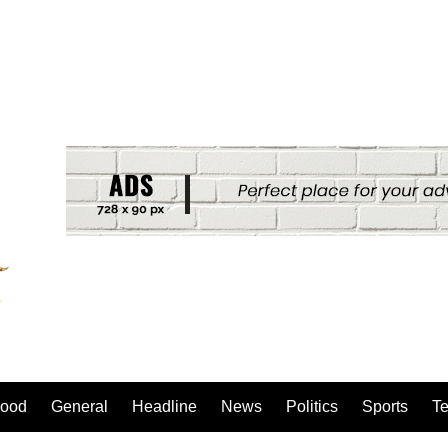
ood
General
Headline
News
Politics
Sports
T