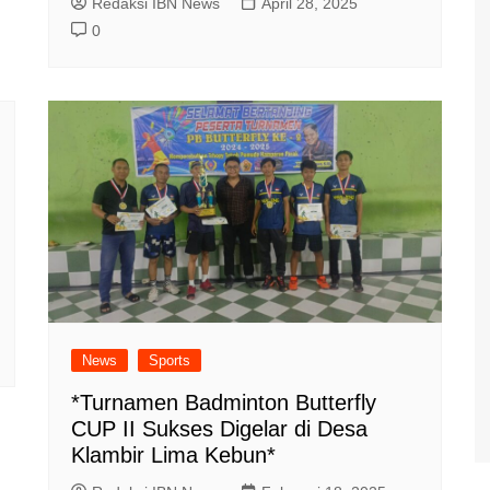
Redaksi IBN News
April 28, 2025
0
News
Sports
*Turnamen Badminton Butterfly
CUP II Sukses Digelar di Desa
Klambir Lima Kebun*