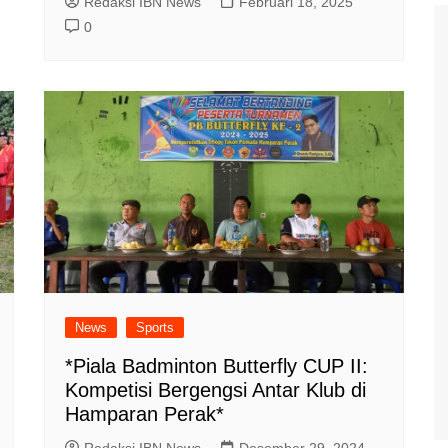
Redaksi IBN News
Februari 18, 2025
0
News
Sports
*Piala Badminton Butterfly CUP II:
Kompetisi Bergengsi Antar Klub di
Hamparan Perak*