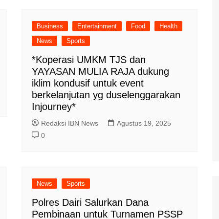
Business
Entertainment
Food
Health
News
Sports
*Koperasi UMKM TJS dan
YAYASAN MULIA RAJA dukung
iklim kondusif untuk event
berkelanjutan yg duselenggarakan
Injourney*
Redaksi IBN News
Agustus 19, 2025
0
News
Sports
Polres Dairi Salurkan Dana
Pembinaan untuk Turnamen PSSP