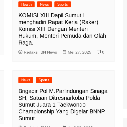
Health
News
Sports
KOMISI XIII Dapil Sumut I
menghadiri Rapat Kerja (Raker)
Komisi XIII Dengan Menteri
Hukum, Menteri Pemuda dan Olah
Raga.
Redaksi IBN News
Mei 27, 2025
0
News
Sports
Brigadir Pol M.Parlindungan Sinaga
SH, Satuan Ditresnarkoba Polda
Sumut Juara 1 Taekwondo
Championship Yang Digelar BNNP
Sumut