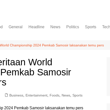
od
General
Headline
News
Politics
Sports
Tec
World Championship 2024 Pemkab Samosir laksanakan temu pers
ritaan World
 Pemkab Samosir
rs
Business
,
Entertainment
,
Foods
,
News
,
Sports