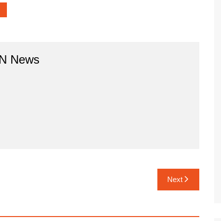
BN News
Next