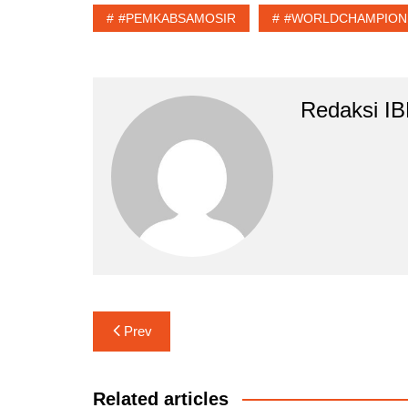
#PEMKABSAMOSIR
#WORLDCHAMPION
Redaksi I
Navigasi
Prev
pos
Related articles