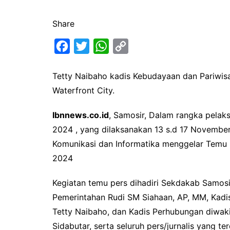
Share
F
T
W
C
a
w
h
o
Tetty Naibaho kadis Kebudayaan dan Pariwisa
c
i
a
p
Waterfront City.
e
t
t
y
b
t
s
L
Ibnnews.co.id
, Samosir, Dalam rangka pelak
o
e
A
i
2024 , yang dilaksanakan 13 s.d 17 Novembe
o
r
p
n
Komunikasi dan Informatika menggelar Temu P
k
p
k
2024
Kegiatan temu pers dihadiri Sekdakab Samosir
Pemerintahan Rudi SM Siahaan, AP, MM, Kadi
Tetty Naibaho, dan Kadis Perhubungan diwak
Sidabutar, serta seluruh pers/jurnalis yang t