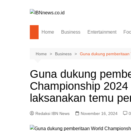
Skip
to
content
Home
Business
Entertainment
Fo
Home
Business
Guna dukung pemberitaan 
Guna dukung pembe
Championship 2024
laksanakan temu pe
Redaksi IBN News
November 16, 2024
0