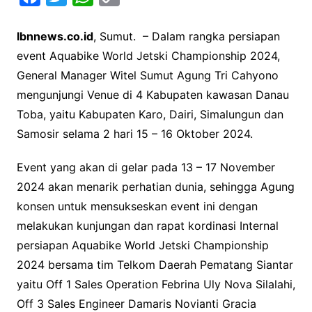
a
w
h
o
Ibnnews.co.id
, Sumut. – Dalam rangka persiapan
c
i
a
p
event Aquabike World Jetski Championship 2024,
e
t
t
y
General Manager Witel Sumut Agung Tri Cahyono
b
t
s
L
mengunjungi Venue di 4 Kabupaten kawasan Danau
o
e
A
i
Toba, yaitu Kabupaten Karo, Dairi, Simalungun dan
o
r
p
n
Samosir selama 2 hari 15 – 16 Oktober 2024.
k
p
k
Event yang akan di gelar pada 13 – 17 November
2024 akan menarik perhatian dunia, sehingga Agung
konsen untuk mensukseskan event ini dengan
melakukan kunjungan dan rapat kordinasi Internal
persiapan Aquabike World Jetski Championship
2024 bersama tim Telkom Daerah Pematang Siantar
yaitu Off 1 Sales Operation Febrina Uly Nova Silalahi,
Off 3 Sales Engineer Damaris Novianti Gracia