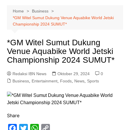
Home
Business
*GM Witel Sumut Dukung Venue Aquabike World Jetski
Championship 2024 SUMUT*
*GM Witel Sumut Dukung
Venue Aquabike World Jetski
Championship 2024 SUMUT*
Redaksi IBN News
Oktober 29, 2024
0
Business
,
Entertainment
,
Foods
,
News
,
Sports
Share
F
T
W
C