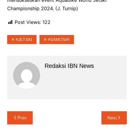
mensukseskan event Aquabike World Jetski
Championship 2024. (J. Turnip)
Post Views:
122
#JETSKI
#SAMOSIR
Redaksi IBN News
Navigasi
Prev
Next
pos