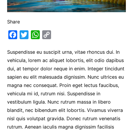
Share
F
T
W
C
a
w
h
o
Suspendisse eu suscipit urna, vitae rhoncus dui. In
c
i
a
p
vehicula, lorem ac aliquet lobortis, elit odio dapibus
e
t
t
y
dui, at tempor dolor neque in enim. Integer tincidunt
b
t
s
L
sapien eu elit malesuada dignissim. Nunc ultrices eu
o
e
A
i
magna nec consequat. Proin eget lectus faucibus,
o
r
p
n
vehicula mi id, rutrum nisi. Suspendisse in
k
p
k
vestibulum ligula. Nunc rutrum massa in libero
blandit, nec bibendum elit lobortis. Vivamus viverra
nisl quis volutpat gravida. Donec rutrum venenatis
rutrum. Aenean iaculis magna dignissim facilisis