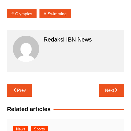
Olympics
Swimming
Redaksi IBN News
Navigasi
Prev
Next
pos
Related articles
News
Sports