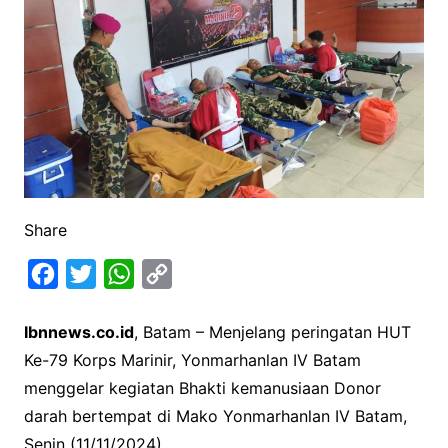
Share
F
T
W
C
a
w
h
o
Ibnnews.co.id
, Batam – Menjelang peringatan HUT
c
i
a
p
Ke-79 Korps Marinir, Yonmarhanlan IV Batam
e
t
t
y
menggelar kegiatan Bhakti kemanusiaan Donor
b
t
s
L
darah bertempat di Mako Yonmarhanlan IV Batam,
o
e
A
i
Senin (11/11/2024).