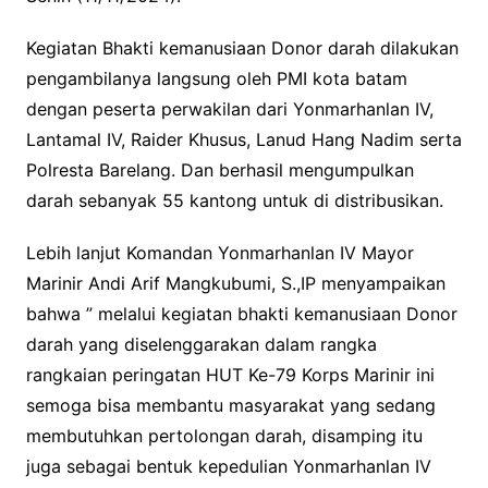
o
r
p
n
k
p
k
Kegiatan Bhakti kemanusiaan Donor darah dilakukan
pengambilanya langsung oleh PMI kota batam
dengan peserta perwakilan dari Yonmarhanlan IV,
Lantamal IV, Raider Khusus, Lanud Hang Nadim serta
Polresta Barelang. Dan berhasil mengumpulkan
darah sebanyak 55 kantong untuk di distribusikan.
Lebih lanjut Komandan Yonmarhanlan IV Mayor
Marinir Andi Arif Mangkubumi, S.,IP menyampaikan
bahwa ” melalui kegiatan bhakti kemanusiaan Donor
darah yang diselenggarakan dalam rangka
rangkaian peringatan HUT Ke-79 Korps Marinir ini
semoga bisa membantu masyarakat yang sedang
membutuhkan pertolongan darah, disamping itu
juga sebagai bentuk kepedulian Yonmarhanlan IV