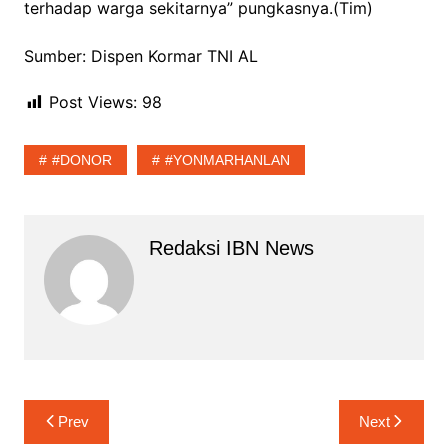
terhadap warga sekitarnya” pungkasnya.(Tim)
Sumber: Dispen Kormar TNI AL
Post Views:
98
#DONOR
#YONMARHANLAN
Redaksi IBN News
Navigasi
Prev
Next
pos