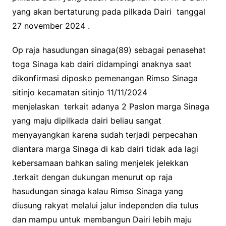
yang akan bertaturung pada pilkada Dairi tanggal
b
t
s
L
27 november 2024 .
o
e
A
i
o
r
p
n
Op raja hasudungan sinaga(89) sebagai penasehat
k
p
k
toga Sinaga kab dairi didampingi anaknya saat
dikonfirmasi diposko pemenangan Rimso Sinaga
sitinjo kecamatan sitinjo 11/11/2024
menjelaskan terkait adanya 2 Paslon marga Sinaga
yang maju dipilkada dairi beliau sangat
menyayangkan karena sudah terjadi perpecahan
diantara marga Sinaga di kab dairi tidak ada lagi
kebersamaan bahkan saling menjelek jelekkan
.terkait dengan dukungan menurut op raja
hasudungan sinaga kalau Rimso Sinaga yang
diusung rakyat melalui jalur independen dia tulus
dan mampu untuk membangun Dairi lebih maju