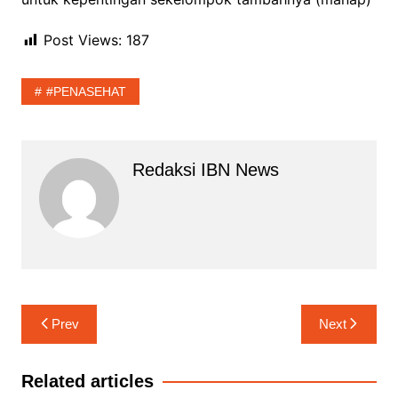
Post Views:
187
#PENASEHAT
Redaksi IBN News
Navigasi
Prev
Next
pos
Related articles