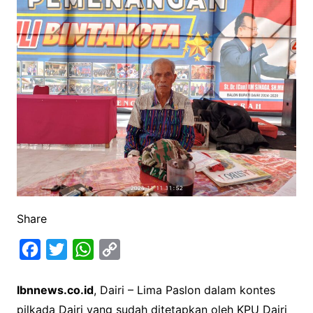
Share
F
T
W
C
a
w
h
o
Ibnnews.co.id
, Dairi – Lima Paslon dalam kontes
c
i
a
p
pilkada Dairi yang sudah ditetapkan oleh KPU Dairi
e
t
t
y