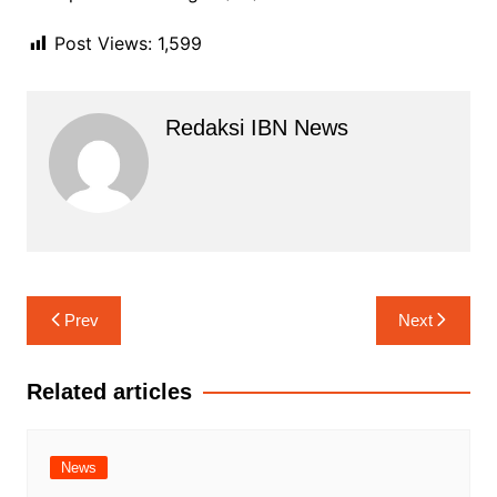
Post Views:
1,599
Redaksi IBN News
Navigasi
Prev
Next
pos
Related articles
News