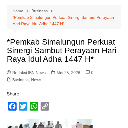
Home
Business
*Pemkab Simalungun Perkuat Sinergi Sambut Perayaan
Hari Raya Idul Adha 1447 H*
*Pemkab Simalungun Perkuat
Sinergi Sambut Perayaan Hari
Raya Idul Adha 1447 H*
Redaksi IBN News
Mei 25, 2026
0
Business
,
News
Share
F
T
W
C
a
w
h
o
c
i
a
p