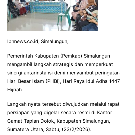
e
t
t
y
b
t
s
L
o
e
A
i
o
r
p
n
k
p
k
Ibnnews.co.id, Simalungun,
Pemerintah Kabupaten (Pemkab) Simalungun
mengambil langkah strategis dan memperkuat
sinergi antarinstansi demi menyambut peringatan
Hari Besar Islam (PHBI), Hari Raya Idul Adha 1447
Hijriah.
Langkah nyata tersebut diwujudkan melalui rapat
persiapan yang digelar secara resmi di Kantor
Camat Tapian Dolok, Kabupaten Simalungun,
Sumatera Utara, Sabtu, (23/2/2026).