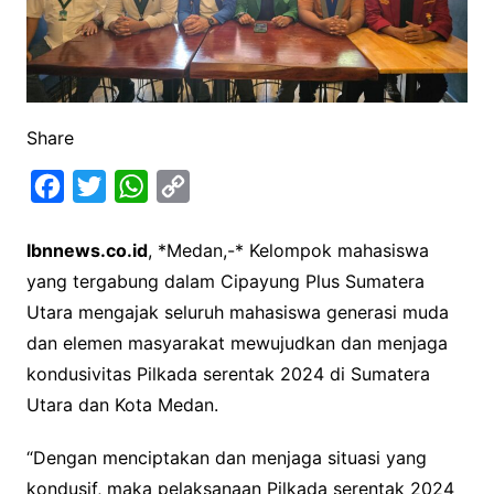
Share
F
T
W
C
a
w
h
o
Ibnnews.co.id
, *Medan,-* Kelompok mahasiswa
c
i
a
p
yang tergabung dalam Cipayung Plus Sumatera
e
t
t
y
Utara mengajak seluruh mahasiswa generasi muda
b
t
s
L
dan elemen masyarakat mewujudkan dan menjaga
o
e
A
i
kondusivitas Pilkada serentak 2024 di Sumatera
o
r
p
n
Utara dan Kota Medan.
k
p
k
“Dengan menciptakan dan menjaga situasi yang
kondusif, maka pelaksanaan Pilkada serentak 2024