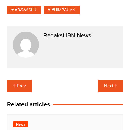
#BAWASLU
#HIMBAUAN
Redaksi IBN News
Navigasi
Prev
Next
pos
Related articles
News