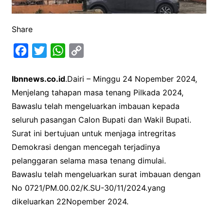
Share
F
T
W
C
a
w
h
o
Ibnnews.co.id
.Dairi – Minggu 24 Nopember 2024,
c
i
a
p
Menjelang tahapan masa tenang Pilkada 2024,
e
t
t
y
Bawaslu telah mengeluarkan imbauan kepada
b
t
s
L
seluruh pasangan Calon Bupati dan Wakil Bupati.
o
e
A
i
Surat ini bertujuan untuk menjaga intregritas
o
r
p
n
Demokrasi dengan mencegah terjadinya
k
p
k
pelanggaran selama masa tenang dimulai.
Bawaslu telah mengeluarkan surat imbauan dengan
No 0721/PM.00.02/K.SU-30/11/2024.yang
dikeluarkan 22Nopember 2024.