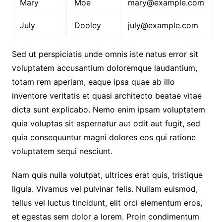
Mary
Moe
mary@example.com
July
Dooley
july@example.com
Sed ut perspiciatis unde omnis iste natus error sit
voluptatem accusantium doloremque laudantium,
totam rem aperiam, eaque ipsa quae ab illo
inventore veritatis et quasi architecto beatae vitae
dicta sunt explicabo. Nemo enim ipsam voluptatem
quia voluptas sit aspernatur aut odit aut fugit, sed
quia consequuntur magni dolores eos qui ratione
voluptatem sequi nesciunt.
Nam quis nulla volutpat, ultrices erat quis, tristique
ligula. Vivamus vel pulvinar felis. Nullam euismod,
tellus vel luctus tincidunt, elit orci elementum eros,
et egestas sem dolor a lorem. Proin condimentum