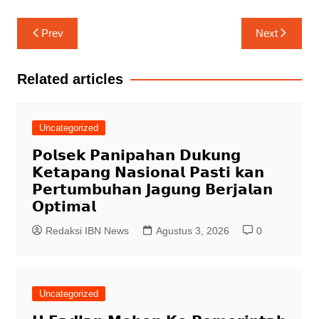
Navigasi
Prev
Next
pos
Related articles
Uncategorized
𝗣𝗼𝗹𝘀𝗲𝗸 𝗣𝗮𝗻𝗶𝗽𝗮𝗵𝗮𝗻 𝗗𝘂𝗸𝘂𝗻𝗴
𝗞𝗲𝘁𝗮𝗽𝗮𝗻𝗴 𝗡𝗮𝘀𝗶𝗼𝗻𝗮𝗹 𝗣𝗮𝘀𝘁𝗶 𝗸𝗮𝗻
𝗣𝗲𝗿𝘁𝘂𝗺𝗯𝘂𝗵𝗮𝗻 𝗝𝗮𝗴𝘂𝗻𝗴 𝗕𝗲𝗿𝗷𝗮𝗹𝗮𝗻
𝗢𝗽𝘁𝗶𝗺𝗮𝗹
Redaksi IBN News
Agustus 3, 2026
0
Uncategorized