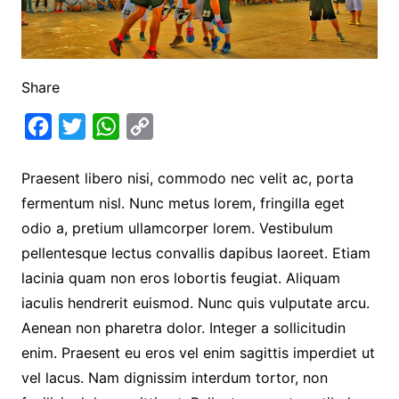
Share
F
T
W
C
a
w
h
o
Praesent libero nisi, commodo nec velit ac, porta
c
i
a
p
fermentum nisl. Nunc metus lorem, fringilla eget
e
t
t
y
odio a, pretium ullamcorper lorem. Vestibulum
b
t
s
L
pellentesque lectus convallis dapibus laoreet. Etiam
o
e
A
i
lacinia quam non eros lobortis feugiat. Aliquam
o
r
p
n
iaculis hendrerit euismod. Nunc quis vulputate arcu.
k
p
k
Aenean non pharetra dolor. Integer a sollicitudin
enim. Praesent eu eros vel enim sagittis imperdiet ut
vel lacus. Nam dignissim interdum tortor, non