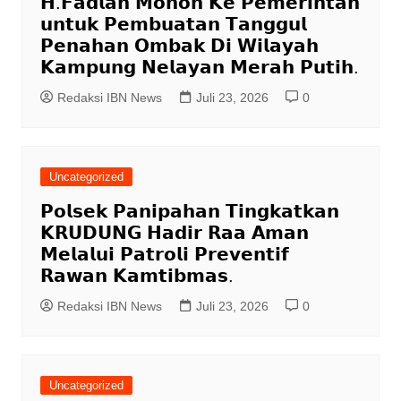
𝗛.𝗙𝗮𝗱𝗹𝗮𝗻 𝗠𝗼𝗵𝗼𝗻 𝗞𝗲 𝗣𝗲𝗺𝗲𝗿𝗶𝗻𝘁𝗮𝗵
𝘂𝗻𝘁𝘂𝗸 𝗣𝗲𝗺𝗯𝘂𝗮𝘁𝗮𝗻 𝗧𝗮𝗻𝗴𝗴𝘂𝗹
𝗣𝗲𝗻𝗮𝗵𝗮𝗻 𝗢𝗺𝗯𝗮𝗸 𝗗𝗶 𝗪𝗶𝗹𝗮𝘆𝗮𝗵
𝗞𝗮𝗺𝗽𝘂𝗻𝗴 𝗡𝗲𝗹𝗮𝘆𝗮𝗻 𝗠𝗲𝗿𝗮𝗵 𝗣𝘂𝘁𝗶𝗵.
Redaksi IBN News
Juli 23, 2026
0
Uncategorized
𝗣𝗼𝗹𝘀𝗲𝗸 𝗣𝗮𝗻𝗶𝗽𝗮𝗵𝗮𝗻 𝗧𝗶𝗻𝗴𝗸𝗮𝘁𝗸𝗮𝗻
𝗞𝗥𝗨𝗗𝗨𝗡𝗚 𝗛𝗮𝗱𝗶𝗿 𝗥𝗮𝗮 𝗔𝗺𝗮𝗻
𝗠𝗲𝗹𝗮𝗹𝘂𝗶 𝗣𝗮𝘁𝗿𝗼𝗹𝗶 𝗣𝗿𝗲𝘃𝗲𝗻𝘁𝗶𝗳
𝗥𝗮𝘄𝗮𝗻 𝗞𝗮𝗺𝘁𝗶𝗯𝗺𝗮𝘀.
Redaksi IBN News
Juli 23, 2026
0
Uncategorized