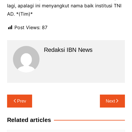
lagi, apalagi ini menyangkut nama baik institusi TNI
AD. *(Tim)*
Post Views:
87
Redaksi IBN News
Navigasi
Prev
Next
pos
Related articles