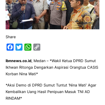
Share
F
T
W
C
a
w
h
o
Ibnnews.co.id
, Medan – *Wakil Ketua DPRD Sumut
c
i
a
p
Ikhwan Ritonga Dengarkan Aspirasi Orangtua CASIS
e
t
t
y
Korban Nina Wati*
b
t
s
L
o
e
A
i
*Aksi Demo di DPRD Sumut Tuntut ‘Nina Wati’ Agar
o
r
p
n
Kembalikan Uang Hasil Penipuan Masuk TNI AD
k
p
k
RINDAM*