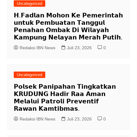
Uncategorized
𝗛.𝗙𝗮𝗱𝗹𝗮𝗻 𝗠𝗼𝗵𝗼𝗻 𝗞𝗲 𝗣𝗲𝗺𝗲𝗿𝗶𝗻𝘁𝗮𝗵
𝘂𝗻𝘁𝘂𝗸 𝗣𝗲𝗺𝗯𝘂𝗮𝘁𝗮𝗻 𝗧𝗮𝗻𝗴𝗴𝘂𝗹
𝗣𝗲𝗻𝗮𝗵𝗮𝗻 𝗢𝗺𝗯𝗮𝗸 𝗗𝗶 𝗪𝗶𝗹𝗮𝘆𝗮𝗵
𝗞𝗮𝗺𝗽𝘂𝗻𝗴 𝗡𝗲𝗹𝗮𝘆𝗮𝗻 𝗠𝗲𝗿𝗮𝗵 𝗣𝘂𝘁𝗶𝗵.
Redaksi IBN News
Juli 23, 2026
0
Uncategorized
𝗣𝗼𝗹𝘀𝗲𝗸 𝗣𝗮𝗻𝗶𝗽𝗮𝗵𝗮𝗻 𝗧𝗶𝗻𝗴𝗸𝗮𝘁𝗸𝗮𝗻
𝗞𝗥𝗨𝗗𝗨𝗡𝗚 𝗛𝗮𝗱𝗶𝗿 𝗥𝗮𝗮 𝗔𝗺𝗮𝗻
𝗠𝗲𝗹𝗮𝗹𝘂𝗶 𝗣𝗮𝘁𝗿𝗼𝗹𝗶 𝗣𝗿𝗲𝘃𝗲𝗻𝘁𝗶𝗳
𝗥𝗮𝘄𝗮𝗻 𝗞𝗮𝗺𝘁𝗶𝗯𝗺𝗮𝘀.
Redaksi IBN News
Juli 23, 2026
0