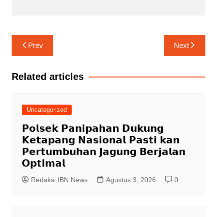
Navigasi
Prev
Next
pos
Related articles
Uncategorized
𝗣𝗼𝗹𝘀𝗲𝗸 𝗣𝗮𝗻𝗶𝗽𝗮𝗵𝗮𝗻 𝗗𝘂𝗸𝘂𝗻𝗴
𝗞𝗲𝘁𝗮𝗽𝗮𝗻𝗴 𝗡𝗮𝘀𝗶𝗼𝗻𝗮𝗹 𝗣𝗮𝘀𝘁𝗶 𝗸𝗮𝗻
𝗣𝗲𝗿𝘁𝘂𝗺𝗯𝘂𝗵𝗮𝗻 𝗝𝗮𝗴𝘂𝗻𝗴 𝗕𝗲𝗿𝗷𝗮𝗹𝗮𝗻
𝗢𝗽𝘁𝗶𝗺𝗮𝗹
Redaksi IBN News
Agustus 3, 2026
0