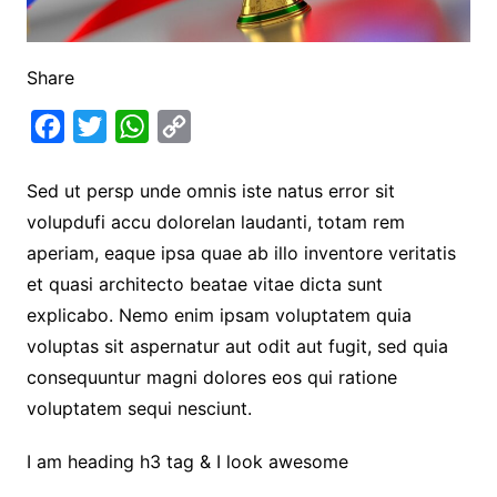
Share
F
T
W
C
a
w
h
o
Sed ut persp unde omnis iste natus error sit
c
i
a
p
volupdufi accu dolorelan laudanti, totam rem
e
t
t
y
aperiam, eaque ipsa quae ab illo inventore veritatis
b
t
s
L
et quasi architecto beatae vitae dicta sunt
o
e
A
i
explicabo. Nemo enim ipsam voluptatem quia
o
r
p
n
voluptas sit aspernatur aut odit aut fugit, sed quia
k
p
k
consequuntur magni dolores eos qui ratione
voluptatem sequi nesciunt.
I am heading h3 tag & I look awesome