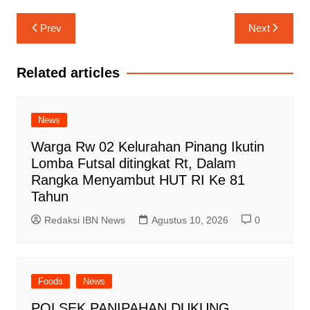
Navigasi
Prev
Next
pos
Related articles
News
Warga Rw 02 Kelurahan Pinang Ikutin
Lomba Futsal ditingkat Rt, Dalam
Rangka Menyambut HUT RI Ke 81
Tahun
Redaksi IBN News
Agustus 10, 2026
0
Foods
News
POLSEK PANIPAHAN DUKUNG