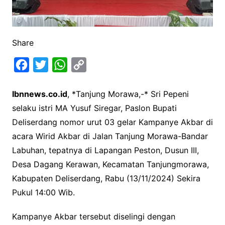
Share
F
T
W
C
a
w
h
o
Ibnnews.co.id
, *Tanjung Morawa,-* Sri Pepeni
c
i
a
p
selaku istri MA Yusuf Siregar, Paslon Bupati
e
t
t
y
Deliserdang nomor urut 03 gelar Kampanye Akbar di
b
t
s
L
acara Wirid Akbar di Jalan Tanjung Morawa-Bandar
o
e
A
i
Labuhan, tepatnya di Lapangan Peston, Dusun III,
o
r
p
n
Desa Dagang Kerawan, Kecamatan Tanjungmorawa,
k
p
k
Kabupaten Deliserdang, Rabu (13/11/2024) Sekira
Pukul 14:00 Wib.
Kampanye Akbar tersebut diselingi dengan