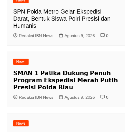
News
SPN Polda Metro Gelar Ekspedisi
Darat, Bentuk Siswa Polri Presisi dan
Humanis
Redaksi IBN News
Agustus 9, 2026
0
News
𝗦𝗠𝗔𝗡 𝟭 𝗣𝗮𝗹𝗶𝗸𝗮 𝗗𝘂𝗸𝘂𝗻𝗴 𝗣𝗲𝗻𝘂𝗵
𝗣𝗿𝗼𝗴𝗿𝗮𝗺 𝗘𝗸𝘀𝗽𝗲𝗱𝗶𝘀𝗶 𝗠𝗲𝗿𝗮𝗵 𝗣𝘂𝘁𝗶𝗵
𝗣𝗿𝗲𝘀𝗶𝘀𝗶 𝗣𝗼𝗹𝗱𝗮 𝗥𝗶𝗮𝘂
Redaksi IBN News
Agustus 9, 2026
0
News