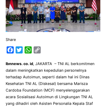
Share
F
T
W
C
a
w
h
o
Ibnnews. co. id
, JAKARTA – TNI AL berkomitmen
c
i
a
p
dalam meningkatkan kepedulian personelnya
e
t
t
y
terhadap Autoimun, seperti dalam hal ini Dinas
b
t
s
L
Kesehatan TNI AL (Diskesal) bersama Marisza
o
e
A
i
Cardoba Foundation (MCF) menyelenggarakan
o
r
p
n
acara Sosialisasi Autoimun di Lingkungan TNI AL
k
p
k
yang dihadiri oleh Asisten Personalia Kepala Staf