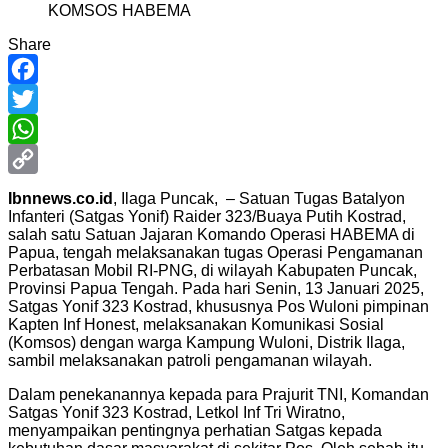
Share
Facebook
Twitter
WhatsApp
Copy
Ibnnews.co.id
, Ilaga Puncak, – Satuan Tugas Batalyon
Infanteri (Satgas Yonif) Raider 323/Buaya Putih Kostrad,
Link
salah satu Satuan Jajaran Komando Operasi HABEMA di
Papua, tengah melaksanakan tugas Operasi Pengamanan
Perbatasan Mobil RI-PNG, di wilayah Kabupaten Puncak,
Provinsi Papua Tengah. Pada hari Senin, 13 Januari 2025,
Satgas Yonif 323 Kostrad, khususnya Pos Wuloni pimpinan
Kapten Inf Honest, melaksanakan Komunikasi Sosial
(Komsos) dengan warga Kampung Wuloni, Distrik Ilaga,
sambil melaksanakan patroli pengamanan wilayah.
Dalam penekanannya kepada para Prajurit TNI, Komandan
Satgas Yonif 323 Kostrad, Letkol Inf Tri Wiratno,
menyampaikan pentingnya perhatian Satgas kepada