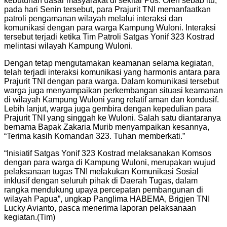
kebutuhan dasar masyarakat di sekitar Pos. Oleh sebab itu,
pada hari Senin tersebut, para Prajurit TNI memanfaatkan
patroli pengamanan wilayah melalui interaksi dan
komunikasi dengan para warga Kampung Wuloni. Interaksi
tersebut terjadi ketika Tim Patroli Satgas Yonif 323 Kostrad
melintasi wilayah Kampung Wuloni.
Dengan tetap mengutamakan keamanan selama kegiatan,
telah terjadi interaksi komunikasi yang harmonis antara para
Prajurit TNI dengan para warga. Dalam komunikasi tersebut
warga juga menyampaikan perkembangan situasi keamanan
di wilayah Kampung Wuloni yang relatif aman dan kondusif.
Lebih lanjut, warga juga gembira dengan kepedulian para
Prajurit TNI yang singgah ke Wuloni. Salah satu diantaranya
bernama Bapak Zakaria Murib menyampaikan kesannya,
“Terima kasih Komandan 323. Tuhan memberkati.”
“Inisiatif Satgas Yonif 323 Kostrad melaksanakan Komsos
dengan para warga di Kampung Wuloni, merupakan wujud
pelaksanaan tugas TNI melakukan Komunikasi Sosial
inklusif dengan seluruh pihak di Daerah Tugas, dalam
rangka mendukung upaya percepatan pembangunan di
wilayah Papua”, ungkap Panglima HABEMA, Brigjen TNI
Lucky Avianto, pasca menerima laporan pelaksanaan
kegiatan.(Tim)