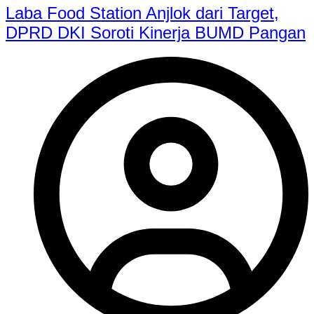
Laba Food Station Anjlok dari Target,
DPRD DKI Soroti Kinerja BUMD Pangan