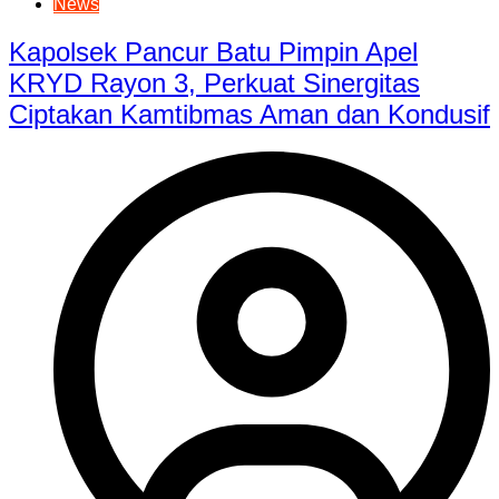
News
Kapolsek Pancur Batu Pimpin Apel
KRYD Rayon 3, Perkuat Sinergitas
Ciptakan Kamtibmas Aman dan Kondusif