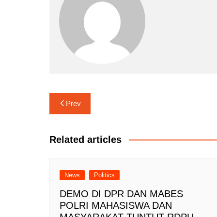
Navigasi
Prev
pos
Related articles
News
Politics
DEMO DI DPR DAN MABES
POLRI MAHASISWA DAN