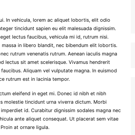
. In vehicula, lorem ac aliquet lobortis, elit odio
nteger tincidunt sapien eu elit malesuada dignissim.
et lectus faucibus, vehicula mi id, rutrum nisi.
massa in libero blandit, nec bibendum elit lobortis.
Donec rutrum venenatis rutrum. Aenean iaculis magna
ed lectus sit amet scelerisque. Vivamus hendrerit
m faucibus. Aliquam vel vulputate magna. In euismod
e rutrum est in lacinia tempor.
dictum eleifend in eget mi. Donec id nibh et nibh
us molestie tincidunt urna viverra dictum. Morbi
 imperdiet id. Curabitur dignissim sodales magna nec
hicula ante aliquet consequat. Ut placerat sem vitae
Proin at ornare ligula.