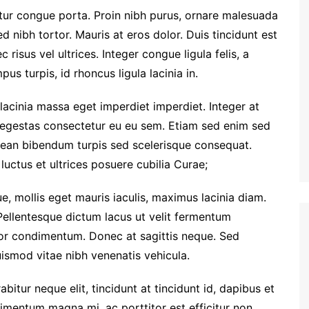
etur congue porta. Proin nibh purus, ornare malesuada
ed nibh tortor. Mauris at eros dolor. Duis tincidunt est
 risus vel ultrices. Integer congue ligula felis, a
us turpis, id rhoncus ligula lacinia in.
 lacinia massa eget imperdiet imperdiet. Integer at
i egestas consectetur eu eu sem. Etiam sed enim sed
ean bibendum turpis sed scelerisque consequat.
luctus et ultrices posuere cubilia Curae;
e, mollis eget mauris iaculis, maximus lacinia diam.
Pellentesque dictum lacus ut velit fermentum
tor condimentum. Donec at sagittis neque. Sed
euismod vitae nibh venenatis vehicula.
rabitur neque elit, tincidunt at tincidunt id, dapibus et
entum magna mi, ac porttitor est efficitur non.