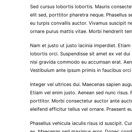
Sed cursus lobortis lobortis. Mauris consect
elit sed, porttitor pharetra neque. Phasellus s
eu turpis convallis auctor. Vivamus suscipit nec
ornare purus mattis vitae. Morbi hendrerit temp
Nam et justo ut justo lacinia imperdiet. Etiam
lobortis orci. Suspendisse sit amet ex vel du
nisi gravida commodo eu accumsan erat. Aen
Vestibulum ante ipsum primis in faucibus orci 
Integer vel ultrices dui. Maecenas sapien augu
Etiam vel enim justo. Aenean sed nunc risus. 
porttitor. Morbi consectetur auctor ante auc
eleifend efficitur tellus vel ornare. Praesent 
Phasellus vehicula iaculis risus id suscipit. Cu
ex. Maecenas sed maximus eros. Donec condim