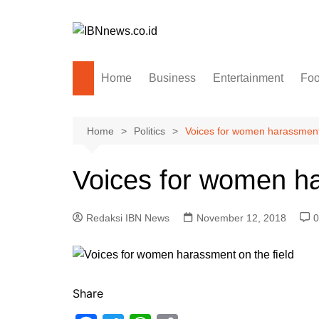
Skip
to
content
Home
Business
Entertainment
Fo
Home
Politics
Voices for women harassment 
Voices for women ha
Redaksi IBN News
November 12, 2018
0
Share