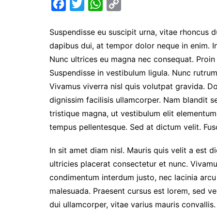
F
T
W
C
a
w
h
o
Suspendisse eu suscipit urna, vitae rhoncus dui
c
i
a
p
dapibus dui, at tempor dolor neque in enim. I
e
t
t
y
Nunc ultrices eu magna nec consequat. Proin eg
b
t
s
L
Suspendisse in vestibulum ligula. Nunc rutrum 
o
e
A
i
Vivamus viverra nisl quis volutpat gravida. 
o
r
p
n
dignissim facilisis ullamcorper. Nam blandit s
k
p
k
tristique magna, ut vestibulum elit elementu
tempus pellentesque. Sed at dictum velit. Fusc
In sit amet diam nisl. Mauris quis velit a est 
ultricies placerat consectetur et nunc. Vivam
condimentum interdum justo, nec lacinia arcu
malesuada. Praesent cursus est lorem, sed ve
dui ullamcorper, vitae varius mauris convallis. 