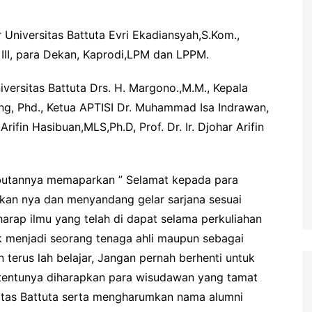
 Universitas Battuta Evri Ekadiansyah,S.Kom.,
n III, para Dekan, Kaprodi,LPM dan LPPM.
versitas Battuta Drs. H. Margono.,M.M., Kepala
ang, Phd., Ketua APTISI Dr. Muhammad Isa Indrawan,
rifin Hasibuan,MLS,Ph.D, Prof. Dr. Ir. Djohar Arifin
mbutannya memaparkan ” Selamat kepada para
kan nya dan menyandang gelar sarjana sesuai
arap ilmu yang telah di dapat selama perkuliahan
k menjadi seorang tenaga ahli maupun sebagai
 terus lah belajar, Jangan pernah berhenti untuk
 tentunya diharapkan para wisudawan yang tamat
itas Battuta serta mengharumkan nama alumni