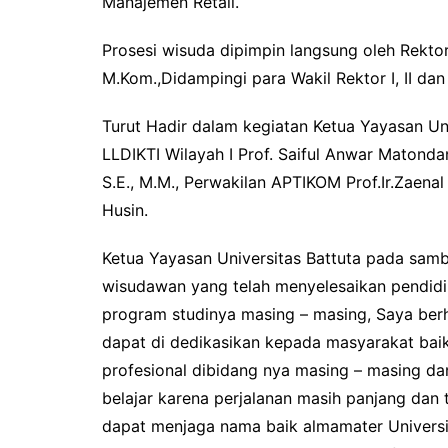
Manajemen Retail.
o
e
A
i
o
r
p
n
Prosesi wisuda dipimpin langsung oleh Rektor
k
p
k
M.Kom.,Didampingi para Wakil Rektor I, II da
Turut Hadir dalam kegiatan Ketua Yayasan Uni
LLDIKTI Wilayah I Prof. Saiful Anwar Matond
S.E., M.M., Perwakilan APTIKOM Prof.Ir.Zaenal A
Husin.
Ketua Yayasan Universitas Battuta pada sa
wisudawan yang telah menyelesaikan pendidi
program studinya masing – masing, Saya berh
dapat di dedikasikan kepada masyarakat bai
profesional dibidang nya masing – masing dan
belajar karena perjalanan masih panjang dan
dapat menjaga nama baik almamater Univers