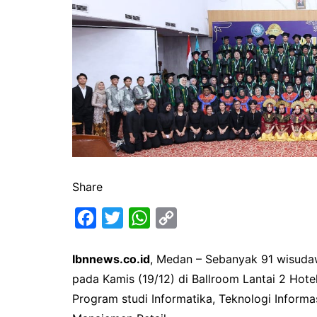
Share
F
T
W
C
a
w
h
o
Ibnnews.co.id
, Medan – Sebanyak 91 wisuda
c
i
a
p
pada Kamis (19/12) di Ballroom Lantai 2 Hote
e
t
t
y
Program studi Informatika, Teknologi Informas
b
t
s
L