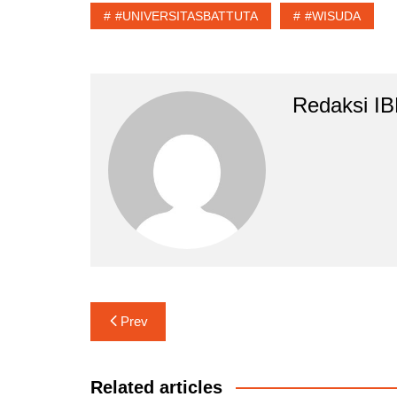
#UNIVERSITASBATTUTA
#WISUDA
Redaksi I
Navigasi
Prev
pos
Related articles