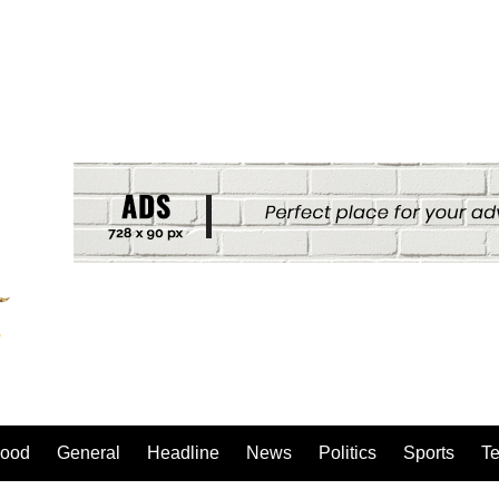
ood
General
Headline
News
Politics
Sports
T