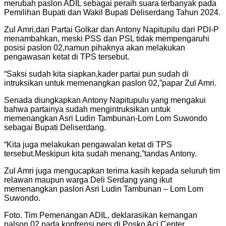
merubah paslon ADIL sebagai peraih suara terbanyak pada
Pemilihan Bupati dan Wakil Bupati Deliserdang Tahun 2024.
Zul Amri,dari Partai Golkar dan Antony Napitupilu dari PDI-P
menambahkan, meski PSS dan PSL tidak mempengaruhi
posisi paslon 02,namun pihaknya akan melakukan
pengawasan ketat di TPS tersebut.
“Saksi sudah kita siapkan,kader partai pun sudah di
intruksikan untuk memenangkan paslon 02,”papar Zul Amri.
Senada diungkapkan Antony Napitupulu yang mengakui
bahwa partainya sudah mengintruksikan untuk
memenangkan Asri Ludin Tambunan-Lom Lom Suwondo
sebagai Bupati Deliserdang.
“Kita juga melakukan pengawalan ketat di TPS
tersebut.Meskipun kita sudah menang,”tandas Antony.
Zul Amri juga mengucapkan terima kasih kepada seluruh tim
relawan maupun warga Deli Serdang yang ikut
memenangkan paslon Asri Ludin Tambunan – Lom Lom
Suwondo.
Foto. Tim Pemenangan ADIL, deklarasikan kemangan
palson 02 pada konfrensi pers di Posko Aci Center,