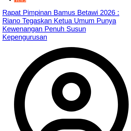
Rapat Pimpinan Bamus Betawi 2026 :
Riano Tegaskan Ketua Umum Punya
Kewenangan Penuh Susun
Kepengurusan