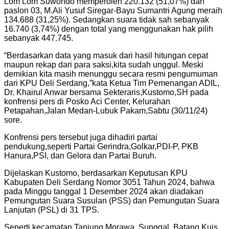
Lom Lom Suwondo memperoleh 220.132 (51,07%) dan
paslon 03, M.Ali Yusuf Siregar-Bayu Sumantri Agung meraih
134.688 (31,25%). Sedangkan suara tidak sah sebanyak
16.740 (3,74%) dengan total yang menggunakan hak pilih
sebanyak 447.745.
“Berdasarkan data yang masuk dari hasil hitungan cepat
maupun rekap dari para saksi,kita sudah unggul. Meski
demikian kita masih menunggu secara resmi pengumuman
dari KPU Deli Serdang,”kata Ketua Tim Pemenangan ADIL,
Dr. Khairul Anwar bersama Sekteraris,Kustomo,SH pada
konfrensi pers di Posko Aci Center, Kelurahan
Petapahan,Jalan Medan-Lubuk Pakam,Sabtu (30/11/24)
sore.
Konfrensi pers tersebut juga dihadiri partai
pendukung,seperti Partai Gerindra,Golkar,PDI-P, PKB
Hanura,PSI, dan Gelora dan Partai Buruh.
Dijelaskan Kustomo, berdasarkan Keputusan KPU
Kabupaten Deli Serdang Nomor 3051 Tahun 2024, bahwa
pada Minggu tanggal 1 Desember 2024 akan diadakan
Pemungutan Suara Susulan (PSS) dan Pemungutan Suara
Lanjutan (PSL) di 31 TPS.
Seperti kecamatan Tanjung Morawa, Sunggal, Batang Kuis,