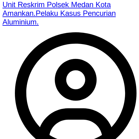
Unit Reskrim Polsek Medan Kota
Amankan.Pelaku Kasus Pencurian
Aluminium.