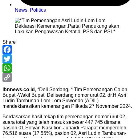
News
,
Politics
Share
Facebook
Twitter
WhatsApp
Copy
Ibnnews.co.id
, *Deli Serdang,-* Tim Pemenangan Calon
Bupati-Wakil Bupati Deliserdang nomor urut 02, dr.H.Asri
Link
Ludin Tambunan-Lom Lom Suwondo (ADIL)
mendeklarasikan kemenangan Pilkada 27 November 2024.
Berdasarkan hasil rekap tim pemenangan nomor urut 02,
suara total yang telah masuk sebesar 447.745 dimana
paslon 01,Sofyan Nasution-Junaidi Parapat memperoleh
76.516 suara (17,55%), paslon 02, Asri Ludin Tambunan-