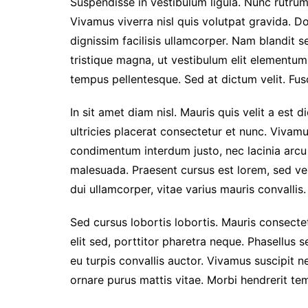
Suspendisse in vestibulum ligula. Nunc rutrum 
o
e
A
i
Vivamus viverra nisl quis volutpat gravida. 
o
r
p
n
dignissim facilisis ullamcorper. Nam blandit s
k
p
k
tristique magna, ut vestibulum elit elementu
tempus pellentesque. Sed at dictum velit. Fusc
In sit amet diam nisl. Mauris quis velit a est 
ultricies placerat consectetur et nunc. Vivam
condimentum interdum justo, nec lacinia arcu
malesuada. Praesent cursus est lorem, sed ve
dui ullamcorper, vitae varius mauris convallis. 
Sed cursus lobortis lobortis. Mauris consect
elit sed, porttitor pharetra neque. Phasellus s
eu turpis convallis auctor. Vivamus suscipit nec
ornare purus mattis vitae. Morbi hendrerit temp