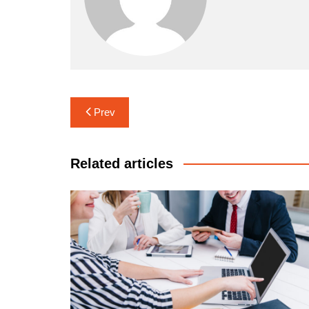
Navigasi
Prev
pos
Related articles