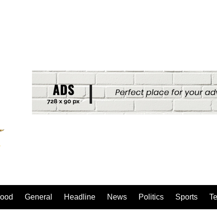
ood
General
Headline
News
Politics
Sports
T