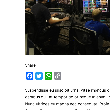
Share
F
T
W
C
a
w
h
o
Suspendisse eu suscipit urna, vitae rhoncus dui
c
i
a
p
dapibus dui, at tempor dolor neque in enim. I
e
t
t
y
Nunc ultrices eu magna nec consequat. Proin eg
b
t
s
L