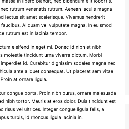
massa in libero blandit, nec bibendum elit lobortis.
Donec rutrum venenatis rutrum. Aenean iaculis magna
ed lectus sit amet scelerisque. Vivamus hendrerit
m faucibus. Aliquam vel vulputate magna. In euismod
e rutrum est in lacinia tempor.
dictum eleifend in eget mi. Donec id nibh et nibh
us molestie tincidunt urna viverra dictum. Morbi
 imperdiet id. Curabitur dignissim sodales magna nec
hicula ante aliquet consequat. Ut placerat sem vitae
Proin at ornare ligula.
etur congue porta. Proin nibh purus, ornare malesuada
ed nibh tortor. Mauris at eros dolor. Duis tincidunt est
 risus vel ultrices. Integer congue ligula felis, a
us turpis, id rhoncus ligula lacinia in.