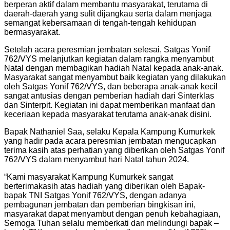
berperan aktif dalam membantu masyarakat, terutama di
daerah-daerah yang sulit dijangkau serta dalam menjaga
semangat kebersamaan di tengah-tengah kehidupan
bermasyarakat.
Setelah acara peresmian jembatan selesai, Satgas Yonif
762/VYS melanjutkan kegiatan dalam rangka menyambut
Natal dengan membagikan hadiah Natal kepada anak-anak.
Masyarakat sangat menyambut baik kegiatan yang dilakukan
oleh Satgas Yonif 762/VYS, dan beberapa anak-anak kecil
sangat antusias dengan pemberian hadiah dari Sinterklas
dan Sinterpit. Kegiatan ini dapat memberikan manfaat dan
keceriaan kepada masyarakat terutama anak-anak disini.
Bapak Nathaniel Saa, selaku Kepala Kampung Kumurkek
yang hadir pada acara peresmian jembatan mengucapkan
terima kasih atas perhatian yang diberikan oleh Satgas Yonif
762/VYS dalam menyambut hari Natal tahun 2024.
“Kami masyarakat Kampung Kumurkek sangat
berterimakasih atas hadiah yang diberikan oleh Bapak-
bapak TNI Satgas Yonif 762/VYS, dengan adanya
pembagunan jembatan dan pemberian bingkisan ini,
masyarakat dapat menyambut dengan penuh kebahagiaan,
Semoga Tuhan selalu memberkati dan melindungi bapak –