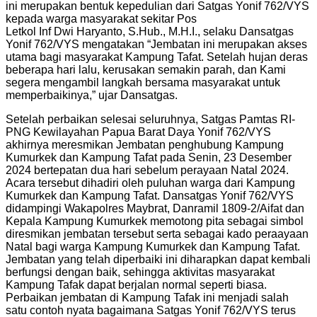
ini merupakan bentuk kepedulian dari Satgas Yonif 762/VYS
kepada warga masyarakat sekitar Pos
Letkol Inf Dwi Haryanto, S.Hub., M.H.I., selaku Dansatgas
Yonif 762/VYS mengatakan “Jembatan ini merupakan akses
utama bagi masyarakat Kampung Tafat. Setelah hujan deras
beberapa hari lalu, kerusakan semakin parah, dan Kami
segera mengambil langkah bersama masyarakat untuk
memperbaikinya,” ujar Dansatgas.
Setelah perbaikan selesai seluruhnya, Satgas Pamtas RI-
PNG Kewilayahan Papua Barat Daya Yonif 762/VYS
akhirnya meresmikan Jembatan penghubung Kampung
Kumurkek dan Kampung Tafat pada Senin, 23 Desember
2024 bertepatan dua hari sebelum perayaan Natal 2024.
Acara tersebut dihadiri oleh puluhan warga dari Kampung
Kumurkek dan Kampung Tafat. Dansatgas Yonif 762/VYS
didampingi Wakapolres Maybrat, Danramil 1809-2/Aifat dan
Kepala Kampung Kumurkek memotong pita sebagai simbol
diresmikan jembatan tersebut serta sebagai kado peraayaan
Natal bagi warga Kampung Kumurkek dan Kampung Tafat.
Jembatan yang telah diperbaiki ini diharapkan dapat kembali
berfungsi dengan baik, sehingga aktivitas masyarakat
Kampung Tafak dapat berjalan normal seperti biasa.
Perbaikan jembatan di Kampung Tafak ini menjadi salah
satu contoh nyata bagaimana Satgas Yonif 762/VYS terus