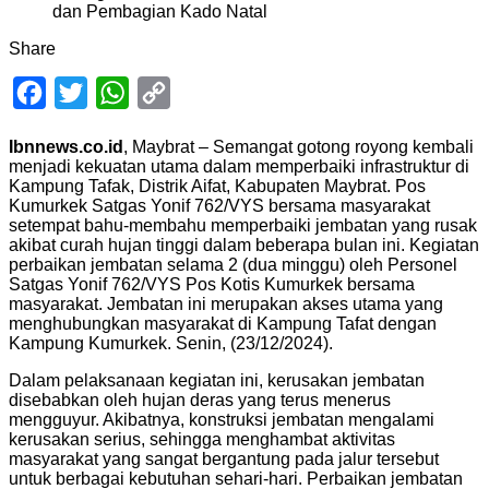
Share
Facebook
Twitter
WhatsApp
Copy
Link
Ibnnews.co.id
, Maybrat – Semangat gotong royong kembali
menjadi kekuatan utama dalam memperbaiki infrastruktur di
Kampung Tafak, Distrik Aifat, Kabupaten Maybrat. Pos
Kumurkek Satgas Yonif 762/VYS bersama masyarakat
setempat bahu-membahu memperbaiki jembatan yang rusak
akibat curah hujan tinggi dalam beberapa bulan ini. Kegiatan
perbaikan jembatan selama 2 (dua minggu) oleh Personel
Satgas Yonif 762/VYS Pos Kotis Kumurkek bersama
masyarakat. Jembatan ini merupakan akses utama yang
menghubungkan masyarakat di Kampung Tafat dengan
Kampung Kumurkek. Senin, (23/12/2024).
Dalam pelaksanaan kegiatan ini, kerusakan jembatan
disebabkan oleh hujan deras yang terus menerus
mengguyur. Akibatnya, konstruksi jembatan mengalami
kerusakan serius, sehingga menghambat aktivitas
masyarakat yang sangat bergantung pada jalur tersebut
untuk berbagai kebutuhan sehari-hari. Perbaikan jembatan