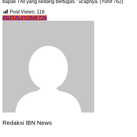
bapak TNI yang sedang bertugas.” ucapnya. (Yonif 762)
Post Views:
116
#NATAL
#YONIF726
Redaksi IBN News
Navigasi