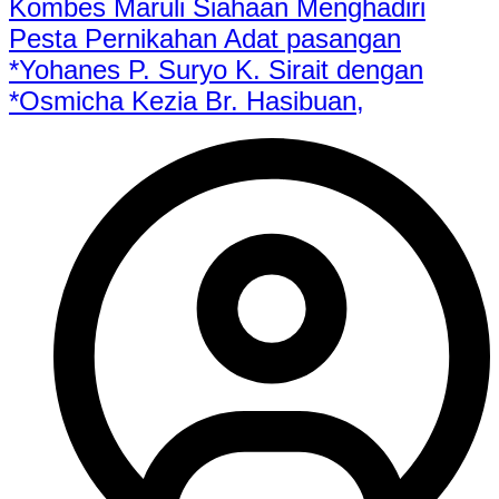
Kombes Maruli Siahaan Menghadiri
Pesta Pernikahan Adat pasangan
*Yohanes P. Suryo K. Sirait dengan
*Osmicha Kezia Br. Hasibuan,