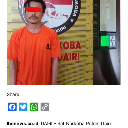
Share
F
T
W
C
a
w
h
o
Ibnnews.co.id
, DAIRI – Sat Narkoba Polres Dairi
c
i
a
p