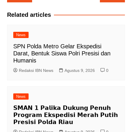
pos
Related articles
News
SPN Polda Metro Gelar Ekspedisi
Darat, Bentuk Siswa Polri Presisi dan
Humanis
Redaksi IBN News
Agustus 9, 2026
0
News
𝗦𝗠𝗔𝗡 𝟭 𝗣𝗮𝗹𝗶𝗸𝗮 𝗗𝘂𝗸𝘂𝗻𝗴 𝗣𝗲𝗻𝘂𝗵
𝗣𝗿𝗼𝗴𝗿𝗮𝗺 𝗘𝗸𝘀𝗽𝗲𝗱𝗶𝘀𝗶 𝗠𝗲𝗿𝗮𝗵 𝗣𝘂𝘁𝗶𝗵
𝗣𝗿𝗲𝘀𝗶𝘀𝗶 𝗣𝗼𝗹𝗱𝗮 𝗥𝗶𝗮𝘂