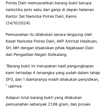
Polres Dairi memusnahkan barang bukti berupa
e
t
t
y
narkotika jenis sabu dan ganja di depan halaman
b
t
s
L
Kantor Sat Narkoba Polres Dairi, Kamis
o
e
A
i
(24/10/2024).
o
r
p
n
k
p
k
Pemusnahan itu dilakukan secara langsung oleh
Kasat Narkoba Polres Dairi, AKP Amrizal Hasibuan,
SH, MH dengan disaksikan pihak Kejaksaan Dairi
dan Pengadilan Negeri Sidikalang.
“Barang bukti ini merupakan hasil pengungkapan
kami terhadap 4 tersangka yang sudah dalam tahap
SP3, dan 1 diantaranya masih dilakukan penyidikan,
” ujarnya.
Adapun total barang bukti yang dilakukan
pemusnahan sebanyak 21,98 gram, dan proses