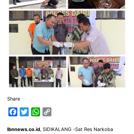
Share
F
T
W
C
a
w
h
o
Ibnnews.co.id
, SIDIKALANG -Sat Res Narkoba
c
i
a
p