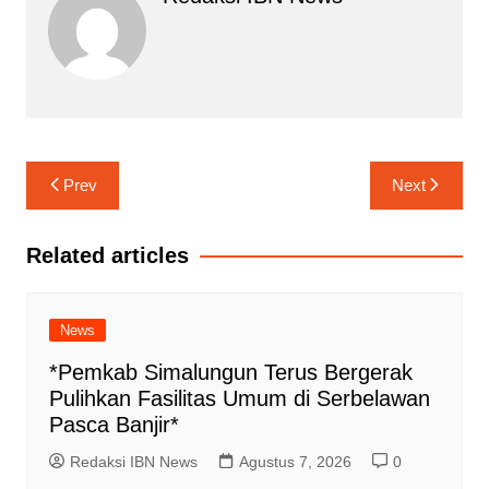
Navigasi
Prev
Next
pos
Related articles
News
*Pemkab Simalungun Terus Bergerak
Pulihkan Fasilitas Umum di Serbelawan
Pasca Banjir*
Redaksi IBN News
Agustus 7, 2026
0