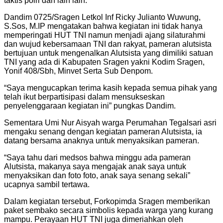
taktis polri dan lain lain.
Dandim 0725/Sragen Letkol Inf Ricky Julianto Wuwung,
S.Sos, M.IP mengatakan bahwa kegiatan ini tidak hanya
memperingati HUT TNI namun menjadi ajang silaturahmi
dan wujud kebersamaan TNI dan rakyat, pameran alutsista
bertujuan untuk mengenalkan Alutsista yang dimiliki satuan
TNI yang ada di Kabupaten Sragen yakni Kodim Sragen,
Yonif 408/Sbh, Minvet Serta Sub Denpom.
“Saya mengucapkan terima kasih kepada semua pihak yang
telah ikut berpartisipasi dalam mensukseskan
penyelenggaraan kegiatan ini” pungkas Dandim.
Sementara Umi Nur Aisyah warga Perumahan Tegalsari asri
mengaku senang dengan kegiatan pameran Alutsista, ia
datang bersama anaknya untuk menyaksikan pameran.
“Saya tahu dari medsos bahwa minggu ada pameran
Alutsista, makanya saya mengajak anak saya untuk
menyaksikan dan foto foto, anak saya senang sekali”
ucapnya sambil tertawa.
Dalam kegiatan tersebut, Forkopimda Sragen memberikan
paket sembako secara simbolis kepada warga yang kurang
mampu. Perayaan HUT TNI juga dimeriahkan oleh