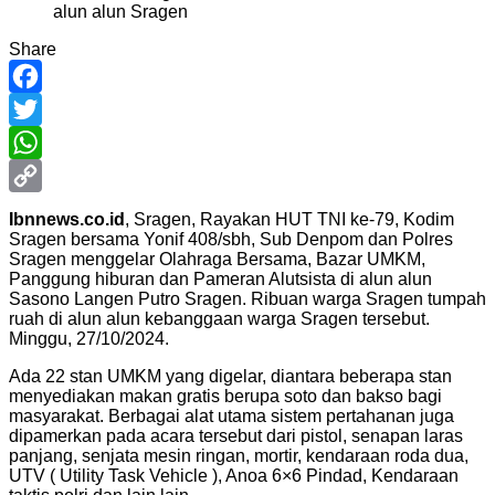
Share
Facebook
Twitter
WhatsApp
Copy
Ibnnews.co.id
, Sragen, Rayakan HUT TNI ke-79, Kodim
Sragen bersama Yonif 408/sbh, Sub Denpom dan Polres
Link
Sragen menggelar Olahraga Bersama, Bazar UMKM,
Panggung hiburan dan Pameran Alutsista di alun alun
Sasono Langen Putro Sragen. Ribuan warga Sragen tumpah
ruah di alun alun kebanggaan warga Sragen tersebut.
Minggu, 27/10/2024.
Ada 22 stan UMKM yang digelar, diantara beberapa stan
menyediakan makan gratis berupa soto dan bakso bagi
masyarakat. Berbagai alat utama sistem pertahanan juga
dipamerkan pada acara tersebut dari pistol, senapan laras
panjang, senjata mesin ringan, mortir, kendaraan roda dua,
UTV ( Utility Task Vehicle ), Anoa 6×6 Pindad, Kendaraan