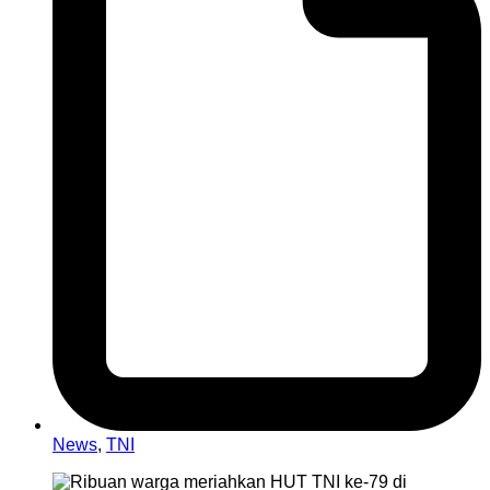
News
,
TNI