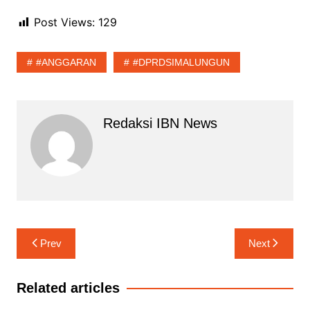
Post Views:
129
#ANGGARAN
#DPRDSIMALUNGUN
Redaksi IBN News
Navigasi
Prev
Next
pos
Related articles