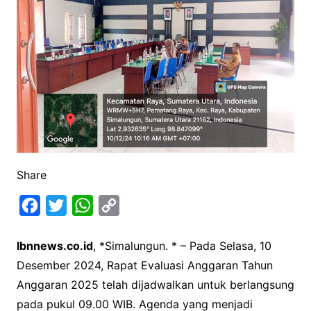
Share
F
T
W
C
a
w
h
o
Ibnnews.co.id
, *Simalungun. * – Pada Selasa, 10
c
i
a
p
Desember 2024, Rapat Evaluasi Anggaran Tahun
e
t
t
y
Anggaran 2025 telah dijadwalkan untuk berlangsung
b
t
s
L
pada pukul 09.00 WIB. Agenda yang menjadi
o
e
A
i