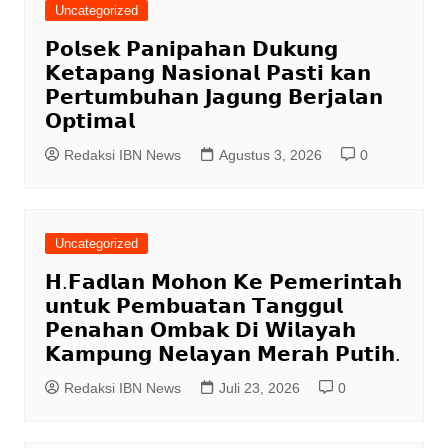
Uncategorized
𝗣𝗼𝗹𝘀𝗲𝗸 𝗣𝗮𝗻𝗶𝗽𝗮𝗵𝗮𝗻 𝗗𝘂𝗸𝘂𝗻𝗴
𝗞𝗲𝘁𝗮𝗽𝗮𝗻𝗴 𝗡𝗮𝘀𝗶𝗼𝗻𝗮𝗹 𝗣𝗮𝘀𝘁𝗶 𝗸𝗮𝗻
𝗣𝗲𝗿𝘁𝘂𝗺𝗯𝘂𝗵𝗮𝗻 𝗝𝗮𝗴𝘂𝗻𝗴 𝗕𝗲𝗿𝗷𝗮𝗹𝗮𝗻
𝗢𝗽𝘁𝗶𝗺𝗮𝗹
Redaksi IBN News
Agustus 3, 2026
0
Uncategorized
𝗛.𝗙𝗮𝗱𝗹𝗮𝗻 𝗠𝗼𝗵𝗼𝗻 𝗞𝗲 𝗣𝗲𝗺𝗲𝗿𝗶𝗻𝘁𝗮𝗵
𝘂𝗻𝘁𝘂𝗸 𝗣𝗲𝗺𝗯𝘂𝗮𝘁𝗮𝗻 𝗧𝗮𝗻𝗴𝗴𝘂𝗹
𝗣𝗲𝗻𝗮𝗵𝗮𝗻 𝗢𝗺𝗯𝗮𝗸 𝗗𝗶 𝗪𝗶𝗹𝗮𝘆𝗮𝗵
𝗞𝗮𝗺𝗽𝘂𝗻𝗴 𝗡𝗲𝗹𝗮𝘆𝗮𝗻 𝗠𝗲𝗿𝗮𝗵 𝗣𝘂𝘁𝗶𝗵.
Redaksi IBN News
Juli 23, 2026
0