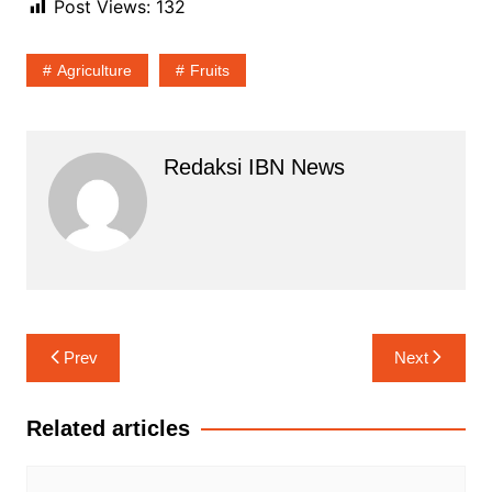
Post Views:
132
Agriculture
Fruits
Redaksi IBN News
Navigasi
Prev
Next
pos
Related articles