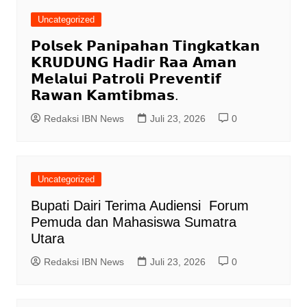
Uncategorized
𝗣𝗼𝗹𝘀𝗲𝗸 𝗣𝗮𝗻𝗶𝗽𝗮𝗵𝗮𝗻 𝗧𝗶𝗻𝗴𝗸𝗮𝘁𝗸𝗮𝗻
𝗞𝗥𝗨𝗗𝗨𝗡𝗚 𝗛𝗮𝗱𝗶𝗿 𝗥𝗮𝗮 𝗔𝗺𝗮𝗻
𝗠𝗲𝗹𝗮𝗹𝘂𝗶 𝗣𝗮𝘁𝗿𝗼𝗹𝗶 𝗣𝗿𝗲𝘃𝗲𝗻𝘁𝗶𝗳
𝗥𝗮𝘄𝗮𝗻 𝗞𝗮𝗺𝘁𝗶𝗯𝗺𝗮𝘀.
Redaksi IBN News
Juli 23, 2026
0
Uncategorized
Bupati Dairi Terima Audiensi Forum
Pemuda dan Mahasiswa Sumatra
Utara
Redaksi IBN News
Juli 23, 2026
0