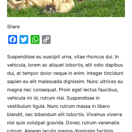
Share
F
T
W
C
a
w
h
o
Suspendisse eu suscipit urna, vitae rhoncus dui. In
c
i
a
p
vehicula, lorem ac aliquet lobortis, elit odio dapibus
e
t
t
y
dui, at tempor dolor neque in enim. Integer tincidunt
b
t
s
L
sapien eu elit malesuada dignissim. Nunc ultrices eu
o
e
A
i
magna nec consequat. Proin eget lectus faucibus,
o
r
p
n
vehicula mi id, rutrum nisi. Suspendisse in
k
p
k
vestibulum ligula. Nunc rutrum massa in libero
blandit, nec bibendum elit lobortis. Vivamus viverra
nisl quis volutpat gravida. Donec rutrum venenatis
rutrum. Aenean iaculis magna dignissim facilisis