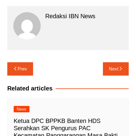
Redaksi IBN News
Navigasi
Prev
Next
pos
Related articles
News
Ketua DPC BPPKB Banten HDS
Serahkan SK Pengurus PAC
Kecamatan Panggarangan Masa Bakti