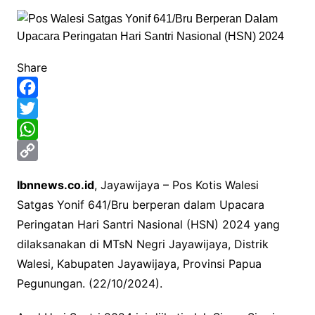
Share
F
a
T
c
w
W
e
i
h
C
Ibnnews.co.id
, Jayawijaya – Pos Kotis Walesi
b
t
a
o
Satgas Yonif 641/Bru berperan dalam Upacara
o
t
t
p
Peringatan Hari Santri Nasional (HSN) 2024 yang
o
e
s
y
dilaksanakan di MTsN Negri Jayawijaya, Distrik
k
r
A
L
Walesi, Kabupaten Jayawijaya, Provinsi Papua
p
i
Pegunungan. (22/10/2024).
p
n