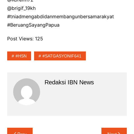
@brigif_19kh
#tniadmengabdidanmembangunbersamarakyat
#BeruangSayangPapua
Post Views:
125
#HSN
#SATGASYONIF641
Redaksi IBN News
Navigasi