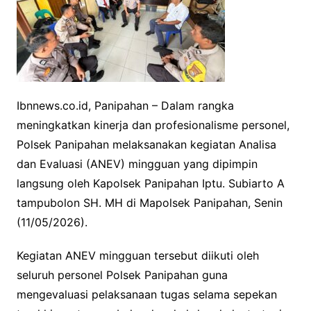
o
r
p
n
k
p
k
Ibnnews.co.id, Panipahan – Dalam rangka
meningkatkan kinerja dan profesionalisme personel,
Polsek Panipahan melaksanakan kegiatan Analisa
dan Evaluasi (ANEV) mingguan yang dipimpin
langsung oleh Kapolsek Panipahan Iptu. Subiarto A
tampubolon SH. MH di Mapolsek Panipahan, Senin
(11/05/2026).
Kegiatan ANEV mingguan tersebut diikuti oleh
seluruh personel Polsek Panipahan guna
mengevaluasi pelaksanaan tugas selama sepekan