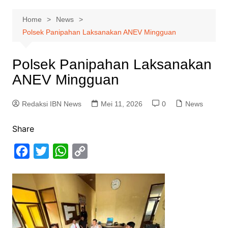
Home
News
Polsek Panipahan Laksanakan ANEV Mingguan
Polsek Panipahan Laksanakan
ANEV Mingguan
Redaksi IBN News
Mei 11, 2026
0
News
Share
F
T
W
C
a
w
h
o
c
i
a
p
e
t
t
y
b
t
s
L
o
e
A
i