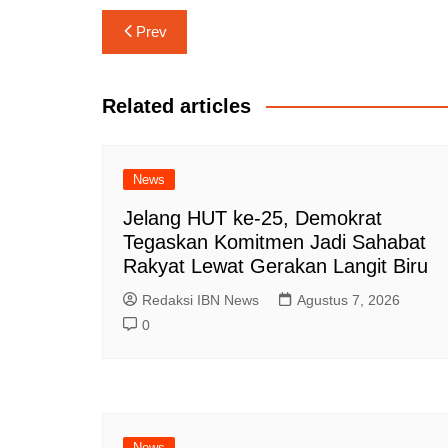
Navigasi
Prev
pos
Related articles
News
Jelang HUT ke-25, Demokrat
Tegaskan Komitmen Jadi Sahabat
Rakyat Lewat Gerakan Langit Biru
Redaksi IBN News
Agustus 7, 2026
0
News