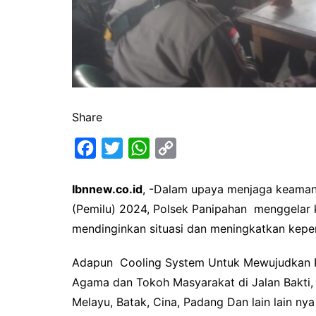
Share
F
T
W
C
a
w
h
o
Ibnnew.co.id
, -Dalam upaya menjaga keaman
c
i
a
p
(Pemilu) 2024, Polsek Panipahan menggelar k
e
t
t
y
mendinginkan situasi dan meningkatkan kepe
b
t
s
L
o
e
A
i
Adapun Cooling System Untuk Mewujudkan 
o
r
p
n
Agama dan Tokoh Masyarakat di Jalan Bakti
k
p
k
Melayu, Batak, Cina, Padang Dan lain lain n