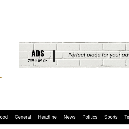
ood
General
Headline
News
Politics
Sports
T