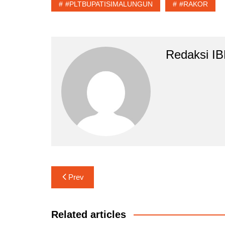
#PLTBUPATISIMALUNGUN
#RAKOR
Redaksi I
Navigasi
Prev
pos
Related articles