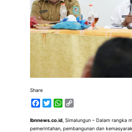
Share
F
T
W
C
a
w
h
o
Ibnnews.co.id
, Simalungun – Dalam rangka m
c
i
a
p
pemerintahan, pembangunan dan kemasyaraka
e
t
t
y