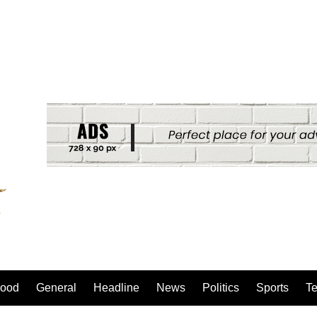
ood
General
Headline
News
Politics
Sports
T