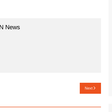
BN News
Next