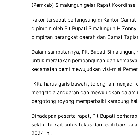
(Pemkab) Simalungun gelar Rapat Koordinasi 
b
t
s
L
o
e
A
i
Rakor tersebut berlangsung di Kantor Camat 
o
r
p
n
dipimpin oleh Plt Bupati Simalungun H Zonny
k
p
k
pimpinan perangkat daerah dan Camat Tapian 
Dalam sambutannya, Plt. Bupati Simalungun,
untuk meratakan pembangunan dan kemasyara
kecamatan demi mewujudkan visi-misi Pemer
“Kita harus garis bawahi, tolong lah menjadi 
mengelola anggaran dan mewujudkan dalam 
bergotong royong memperbaiki kampung halama
Dihadapan peserta rapat, Plt Bupati berhara
sektor terkait untuk fokus dan lebih baik d
2024 ini.