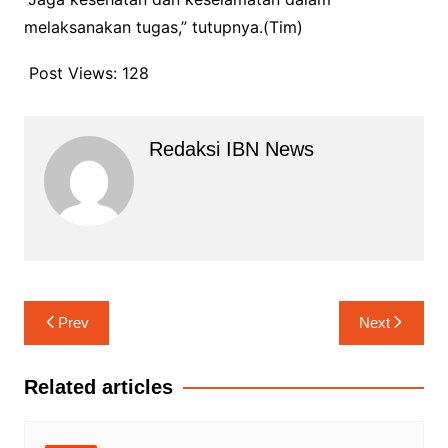
melaksanakan tugas,” tutupnya.(Tim)
Post Views:
128
Redaksi IBN News
Navigasi
Prev
Next
pos
Related articles