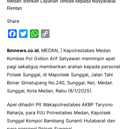
Share
F
T
W
C
a
w
h
o
Ibnnews.co.id
, MEDAN, | Kapolrestabes Medan
c
i
a
p
Kombes Pol Gidion Arif Setyawan memimpin apel
e
t
t
y
pagi sekaligus memberikan arahan kepada personel
b
t
s
L
Polsek Sunggal, di Mapolsek Sunggal, Jalan Tahi
o
e
A
i
Bonar Simatupang No.240, Sunggal, Kec. Medan
o
r
p
n
Sunggal, Kota Medan, Rabu (8/1/2025).
k
p
k
Apel dihadiri Plt Wakapolrestabes AKBP Taryono
Raharja, para PJU Polrestabes Medan, Kapolsek
Sunggal Kompol Bambang Gunanti Hutabarat dan
para personel Polsek Sunggal.