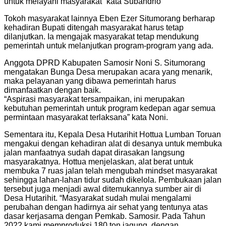
untuk melayani masyarakat” kata Subandrio
Tokoh masyarakat lainnya Eben Ezer Situmorang berharap
kehadiran Bupati ditengah masyarakat harus tetap
dilanjutkan. Ia mengajak masyarakat tetap mendukung
pemerintah untuk melanjutkan program-program yang ada.
Anggota DPRD Kabupaten Samosir Noni S. Situmorang
mengatakan Bunga Desa merupakan acara yang menarik,
maka pelayanan yang dibawa pemerintah harus
dimanfaatkan dengan baik.
“Aspirasi masyarakat tersampaikan, ini merupakan
kebutuhan pemerintah untuk program kedepan agar semua
permintaan masyarakat terlaksana” kata Noni.
Sementara itu, Kepala Desa Hutarihit Hottua Lumban Toruan
mengakui dengan kehadiran alat di desanya untuk membuka
jalan manfaatnya sudah dapat dirasakan langsung
masyarakatnya. Hottua menjelaskan, alat berat untuk
membuka 7 ruas jalan telah mengubah mindset masyarakat
sehingga lahan-lahan tidur sudah dikelola. Pembukaan jalan
tersebut juga menjadi awal ditemukannya sumber air di
Desa Hutarihit. “Masyarakat sudah mulai mengalami
perubahan dengan hadirnya air sehat yang tentunya atas
dasar kerjasama dengan Pemkab. Samosir. Pada Tahun
2022 kami memproduksi 180 ton jagung, dengan