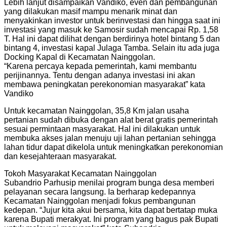
Lebih lanjut disampaikan Vandiko, even dan pembangunan
yang dilakukan masif mampu menarik minat dan
menyakinkan investor untuk berinvestasi dan hingga saat ini
investasi yang masuk ke Samosir sudah mencapai Rp. 1,58
T. Hal ini dapat dilihat dengan berdirinya hotel bintang 5 dan
bintang 4, investasi kapal Julaga Tamba. Selain itu ada juga
Docking Kapal di Kecamatan Nainggolan.
“Karena percaya kepada pemerintah, kami membantu
perijinannya. Tentu dengan adanya investasi ini akan
membawa peningkatan perekonomian masyarakat” kata
Vandiko
Untuk kecamatan Nainggolan, 35,8 Km jalan usaha
pertanian sudah dibuka dengan alat berat gratis pemerintah
sesuai permintaan masyarakat. Hal ini dilakukan untuk
membuka akses jalan menuju uji lahan pertanian sehingga
lahan tidur dapat dikelola untuk meningkatkan perekonomian
dan kesejahteraan masyarakat.
Tokoh Masyarakat Kecamatan Nainggolan
Subandrio Parhusip menilai program bunga desa memberi
pelayanan secara langsung. Ia berharap kedepannya
Kecamatan Nainggolan menjadi fokus pembangunan
kedepan. “Jujur kita akui bersama, kita dapat bertatap muka
karena Bupati merakyat. Ini program yang bagus pak Bupati