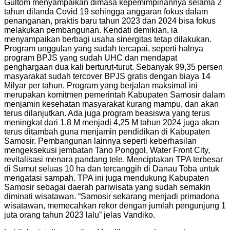
Gultom menyampaikan dimasa kepemimpinannya selama 2
tahun dilanda Covid 19 sehingga anggaran fokus dalam
penanganan, praktis baru tahun 2023 dan 2024 bisa fokus
melakukan pembangunan. Kendati demikian, ia
menyampaikan berbagi usaha sinergitas tetap dilakukan.
Program unggulan yang sudah tercapai, seperti halnya
program BPJS yang sudah UHC dan mendapat
penghargaan dua kali berturut-turut. Sebanyak 99,35 persen
masyarakat sudah tercover BPJS gratis dengan biaya 14
Milyar per tahun. Program yang berjalan maksimal ini
merupakan komitmen pemerintah Kabupaten Samosir dalam
menjamin kesehatan masyarakat kurang mampu, dan akan
terus dilanjutkan. Ada juga program beasiswa yang terus
meningkat dari 1,8 M menjadi 4,25 M tahun 2024 juga akan
terus ditambah guna menjamin pendidikan di Kabupaten
Samosir. Pembangunan lainnya seperti keberhasilan
mengeksekusi jembatan Tano Ponggol, Water Front City,
revitalisasi menara pandang tele. Menciptakan TPA terbesar
di Sumut seluas 10 ha dan tercanggih di Danau Toba untuk
mengatasi sampah. TPA ini juga mendukung Kabupaten
Samosir sebagai daerah pariwisata yang sudah semakin
diminati wisatawan. “Samosir sekarang menjadi primadona
wisatawan, memecahkan rekor dengan jumlah pengunjung 1
juta orang tahun 2023 lalu” jelas Vandiko.