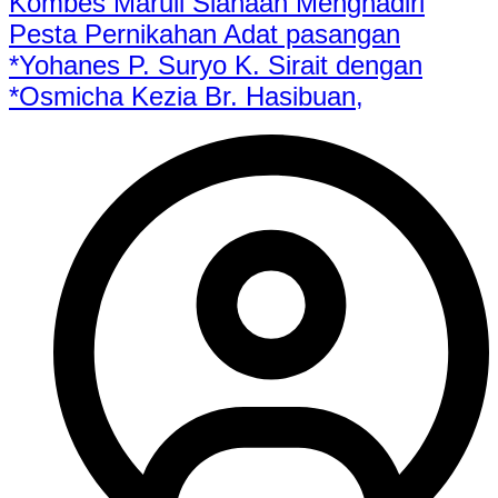
Kombes Maruli Siahaan Menghadiri
Pesta Pernikahan Adat pasangan
*Yohanes P. Suryo K. Sirait dengan
*Osmicha Kezia Br. Hasibuan,