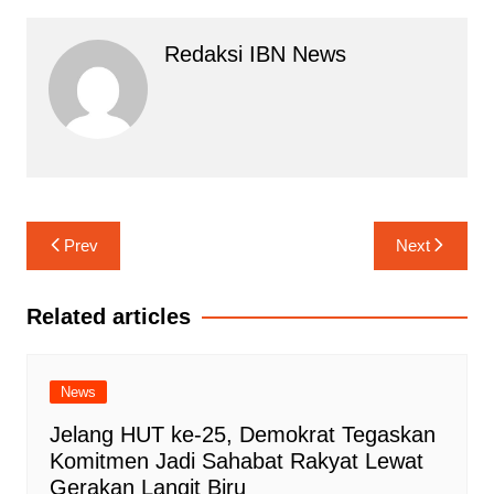
Redaksi IBN News
Navigasi
Prev
Next
pos
Related articles
News
Jelang HUT ke-25, Demokrat Tegaskan
Komitmen Jadi Sahabat Rakyat Lewat
Gerakan Langit Biru