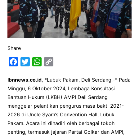
Share
F
T
W
C
a
w
h
o
Ibnnews.co.id
, *Lubuk Pakam, Deli Serdang,-* Pada
c
i
a
p
Minggu, 6 Oktober 2024, Lembaga Konsultasi
e
t
t
y
Bantuan Hukum (LKBH) AMPI Deli Serdang
b
t
s
L
menggelar pelantikan pengurus masa bakti 2021-
o
e
A
i
2026 di Uncle Syam’s Convention Hall, Lubuk
o
r
p
n
Pakam. Acara ini dihadiri oleh berbagai tokoh
k
p
k
penting, termasuk jajaran Partai Golkar dan AMPI,