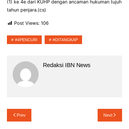
(1) ke 4e dari KUHP dengan ancaman hukuman tujuh
tahun penjara.(cs)
Post Views:
106
#4PENCURI
#DITANGKAP
Redaksi IBN News
Navigasi
Prev
Next
pos