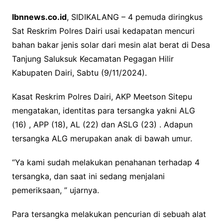
a
w
h
o
Ibnnews.co.id
, SIDIKALANG – 4 pemuda diringkus
c
i
a
p
Sat Reskrim Polres Dairi usai kedapatan mencuri
e
t
t
y
bahan bakar jenis solar dari mesin alat berat di Desa
b
t
s
L
Tanjung Saluksuk Kecamatan Pegagan Hilir
o
e
A
i
Kabupaten Dairi, Sabtu (9/11/2024).
o
r
p
n
k
p
k
Kasat Reskrim Polres Dairi, AKP Meetson Sitepu
mengatakan, identitas para tersangka yakni ALG
(16) , APP (18), AL (22) dan ASLG (23) . Adapun
tersangka ALG merupakan anak di bawah umur.
“Ya kami sudah melakukan penahanan terhadap 4
tersangka, dan saat ini sedang menjalani
pemeriksaan, ” ujarnya.
Para tersangka melakukan pencurian di sebuah alat