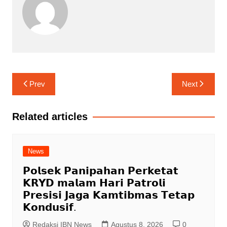
Navigasi
Prev
Next
pos
Related articles
News
𝗣𝗼𝗹𝘀𝗲𝗸 𝗣𝗮𝗻𝗶𝗽𝗮𝗵𝗮𝗻 𝗣𝗲𝗿𝗸𝗲𝘁𝗮𝘁
𝗞𝗥𝗬𝗗 𝗺𝗮𝗹𝗮𝗺 𝗛𝗮𝗿𝗶 𝗣𝗮𝘁𝗿𝗼𝗹𝗶
𝗣𝗿𝗲𝘀𝗶𝘀𝗶 𝗝𝗮𝗴𝗮 𝗞𝗮𝗺𝘁𝗶𝗯𝗺𝗮𝘀 𝗧𝗲𝘁𝗮𝗽
𝗞𝗼𝗻𝗱𝘂𝘀𝗶𝗳.
Redaksi IBN News
Agustus 8, 2026
0