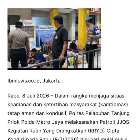
a
w
h
o
c
i
a
p
e
t
t
y
b
t
s
L
o
e
A
i
o
r
p
n
k
p
k
Ibnnews.co.id, Jakarta :
Rabu, 8 Juli 2026 – Dalam rangka menjaga situasi
keamanan dan ketertiban masyarakat (kamtibmas)
tetap aman dan kondusif, Polres Pelabuhan Tanjung
Priok Polda Metro Jaya melaksanakan Patroli JJOS
Kegiatan Rutin Yang Ditingkatkan (KRYD) Cipta
Kondisi pada Rabu (8/7/2026) dini hari mulai pukul