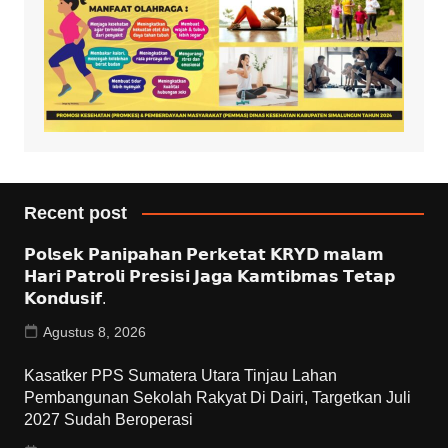
Recent post
𝗣𝗼𝗹𝘀𝗲𝗸 𝗣𝗮𝗻𝗶𝗽𝗮𝗵𝗮𝗻 𝗣𝗲𝗿𝗸𝗲𝘁𝗮𝘁 𝗞𝗥𝗬𝗗 𝗺𝗮𝗹𝗮𝗺
𝗛𝗮𝗿𝗶 𝗣𝗮𝘁𝗿𝗼𝗹𝗶 𝗣𝗿𝗲𝘀𝗶𝘀𝗶 𝗝𝗮𝗴𝗮 𝗞𝗮𝗺𝘁𝗶𝗯𝗺𝗮𝘀 𝗧𝗲𝘁𝗮𝗽
𝗞𝗼𝗻𝗱𝘂𝘀𝗶𝗳.
Agustus 8, 2026
Kasatker PPS Sumatera Utara Tinjau Lahan
Pembangunan Sekolah Rakyat Di Dairi, Targetkan Juli
2027 Sudah Beroperasi