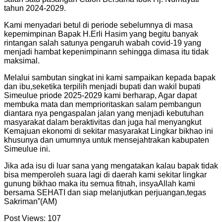
tahun 2024-2029.
Kami menyadari betul di periode sebelumnya di masa
kepemimpinan Bapak H.Erli Hasim yang begitu banyak
rintangan salah satunya pengaruh wabah covid-19 yang
menjadi hambat kepenimpinann sehingga dimasa itu tidak
maksimal.
Melalui sambutan singkat ini kami sampaikan kepada bapak
dan ibu,seketika terpilih menjadi bupati dan wakil bupati
Simeulue priode 2025-2029 kami berharap, Agar dapat
membuka mata dan memprioritaskan salam pembangun
diantara nya pengaspalan jalan yang menjadi kebutuhan
masyarakat dalam beraktivitas dan juga hal menyangkut
Kemajuan ekonomi di sekitar masyarakat Lingkar bikhao ini
khusunya dan umumnya untuk mensejahtrakan kabupaten
Simeulue ini.
Jika ada isu di luar sana yang mengatakan kalau bapak tidak
bisa memperoleh suara lagi di daerah kami sekitar lingkar
gunung bikhao maka itu semua fitnah, insyaAllah kami
bersama SEHATI dan siap melanjutkan perjuangan,tegas
Sakriman”(AM)
Post Views:
107