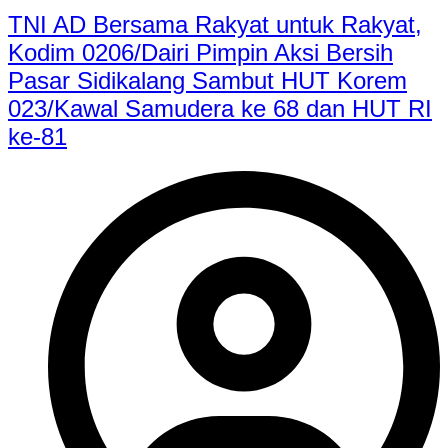
TNI AD Bersama Rakyat untuk Rakyat,
Kodim 0206/Dairi Pimpin Aksi Bersih
Pasar Sidikalang Sambut HUT Korem
023/Kawal Samudera ke 68 dan HUT RI
ke-81