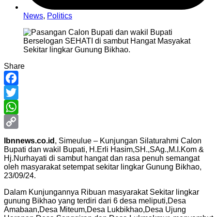
News
,
Politics
Share
Facebook
Twitter
WhatsApp
Copy
Ibnnews.co.id
, Simeulue – Kunjungan Silaturahmi Calon
Bupati dan wakil Bupati, H.Erli Hasim,SH.,SAg.,M.I.Kom &
Link
Hj.Nurhayati di sambut hangat dan rasa penuh semangat
oleh masyarakat setempat sekitar lingkar Gunung Bikhao,
23/09/24.
Dalam Kunjungannya Ribuan masyarakat Sekitar lingkar
gunung Bikhao yang terdiri dari 6 desa meliputi,Desa
Amabaan,Desa Miteum,Desa Lukbikhao,Desa Ujung