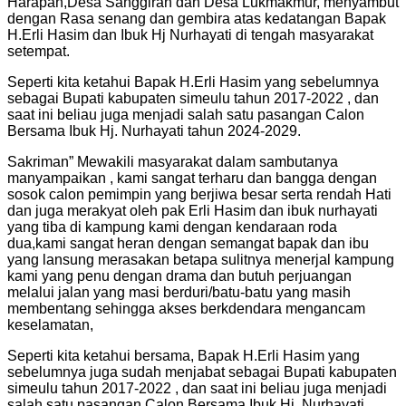
Harapan,Desa Sanggiran dan Desa Lukmakmur, menyambut
dengan Rasa senang dan gembira atas kedatangan Bapak
H.Erli Hasim dan Ibuk Hj Nurhayati di tengah masyarakat
setempat.
Seperti kita ketahui Bapak H.Erli Hasim yang sebelumnya
sebagai Bupati kabupaten simeulu tahun 2017-2022 , dan
saat ini beliau juga menjadi salah satu pasangan Calon
Bersama Ibuk Hj. Nurhayati tahun 2024-2029.
Sakriman” Mewakili masyarakat dalam sambutanya
manyampaikan , kami sangat terharu dan bangga dengan
sosok calon pemimpin yang berjiwa besar serta rendah Hati
dan juga merakyat oleh pak Erli Hasim dan ibuk nurhayati
yang tiba di kampung kami dengan kendaraan roda
dua,kami sangat heran dengan semangat bapak dan ibu
yang lansung merasakan betapa sulitnya menerjal kampung
kami yang penu dengan drama dan butuh perjuangan
melalui jalan yang masi berduri/batu-batu yang masih
membentang sehingga akses berkdendara mengancam
keselamatan,
Seperti kita ketahui bersama, Bapak H.Erli Hasim yang
sebelumnya juga sudah menjabat sebagai Bupati kabupaten
simeulu tahun 2017-2022 , dan saat ini beliau juga menjadi
salah satu pasangan Calon Bersama Ibuk Hj. Nurhayati