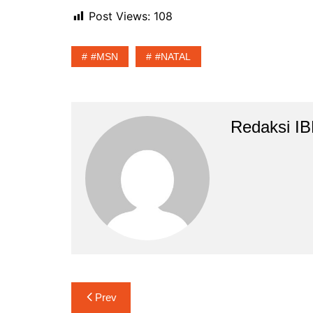
Post Views:
108
#MSN
#NATAL
Redaksi I
Navigasi
Prev