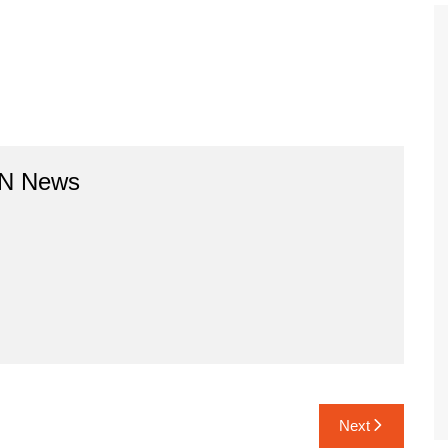
BN News
Next