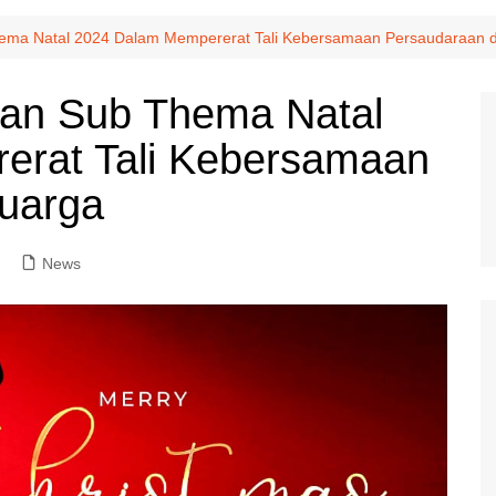
a Natal 2024 Dalam Mempererat Tali Kebersamaan Persaudaraan d
n Sub Thema Natal
erat Tali Kebersamaan
luarga
News