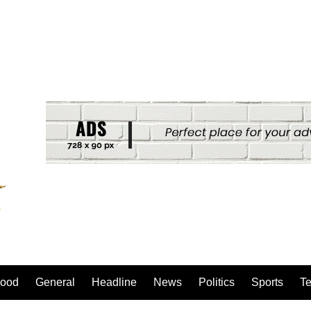
ood
General
Headline
News
Politics
Sports
T