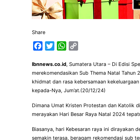
Share
F
T
W
C
a
w
h
o
Ibnnews.co.id
, Sumatera Utara – Di Edisi Spe
c
i
a
p
merekomendasikan Sub Thema Natal Tahun 2
e
t
t
y
khidmat dan rasa kebersamaan kekeluargaan 
b
t
s
L
kepada-Nya, Jum’at.(20/12/24)
o
e
A
i
o
r
p
n
Dimana Umat Kristen Protestan dan Katolik di
k
p
k
merayakan Hari Besar Raya Natal 2024 tepa
Biasanya, hari Kebesaran raya ini dirayakan
semakin terasa, beragam rekomendasi sub tem