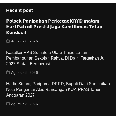
Recent post
𝗣𝗼𝗹𝘀𝗲𝗸 𝗣𝗮𝗻𝗶𝗽𝗮𝗵𝗮𝗻 𝗣𝗲𝗿𝗸𝗲𝘁𝗮𝘁 𝗞𝗥𝗬𝗗 𝗺𝗮𝗹𝗮𝗺
𝗛𝗮𝗿𝗶 𝗣𝗮𝘁𝗿𝗼𝗹𝗶 𝗣𝗿𝗲𝘀𝗶𝘀𝗶 𝗝𝗮𝗴𝗮 𝗞𝗮𝗺𝘁𝗶𝗯𝗺𝗮𝘀 𝗧𝗲𝘁𝗮𝗽
𝗞𝗼𝗻𝗱𝘂𝘀𝗶𝗳.
Agustus 8, 2026
Kasatker PPS Sumatera Utara Tinjau Lahan
Pembangunan Sekolah Rakyat Di Dairi, Targetkan Juli
2027 Sudah Beroperasi
Agustus 8, 2026
Hadiri Sidang Paripurna DPRD, Bupati Dairi Sampaikan
Nota Pengantar Atas Rancangan KUA-PPAS Tahun
Anggaran 2027
Agustus 8, 2026