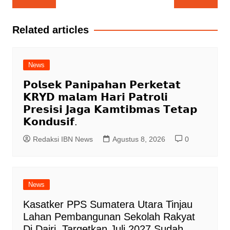
pos
Related articles
News
𝗣𝗼𝗹𝘀𝗲𝗸 𝗣𝗮𝗻𝗶𝗽𝗮𝗵𝗮𝗻 𝗣𝗲𝗿𝗸𝗲𝘁𝗮𝘁
𝗞𝗥𝗬𝗗 𝗺𝗮𝗹𝗮𝗺 𝗛𝗮𝗿𝗶 𝗣𝗮𝘁𝗿𝗼𝗹𝗶
𝗣𝗿𝗲𝘀𝗶𝘀𝗶 𝗝𝗮𝗴𝗮 𝗞𝗮𝗺𝘁𝗶𝗯𝗺𝗮𝘀 𝗧𝗲𝘁𝗮𝗽
𝗞𝗼𝗻𝗱𝘂𝘀𝗶𝗳.
Redaksi IBN News
Agustus 8, 2026
0
News
Kasatker PPS Sumatera Utara Tinjau
Lahan Pembangunan Sekolah Rakyat
Di Dairi, Targetkan Juli 2027 Sudah