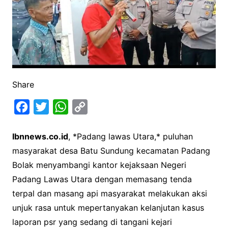
Share
F
T
W
C
a
w
h
o
Ibnnews.co.id
, *Padang lawas Utara,* puluhan
c
i
a
p
masyarakat desa Batu Sundung kecamatan Padang
e
t
t
y
Bolak menyambangi kantor kejaksaan Negeri
b
t
s
L
Padang Lawas Utara dengan memasang tenda
o
e
A
i
terpal dan masang api masyarakat melakukan aksi
o
r
p
n
unjuk rasa untuk mepertanyakan kelanjutan kasus
k
p
k
laporan psr yang sedang di tangani kejari