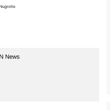
 Nugroho
BN News