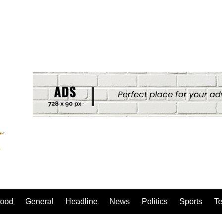
ood
General
Headline
News
Politics
Sports
T