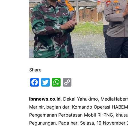
Share
F
T
W
C
a
w
h
o
Ibnnews.co.id
, Dekai Yahukimo, MediaHabema
c
i
a
p
Marinir, bagian dari Komando Operasi HABEMA
e
t
t
y
Pengamanan Perbatasan Mobil RI-PNG, khusus
b
t
s
L
Pegunungan. Pada hari Selasa, 19 November 2
o
e
A
i