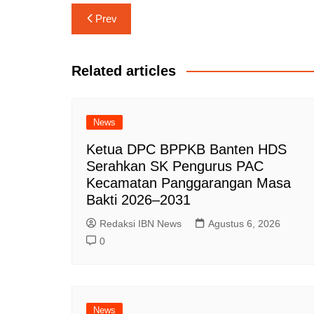
Navigasi
Prev
pos
Related articles
News
Ketua DPC BPPKB Banten HDS
Serahkan SK Pengurus PAC
Kecamatan Panggarangan Masa
Bakti 2026–2031
Redaksi IBN News
Agustus 6, 2026
0
News