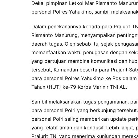
Dekai pimpinan Letkol Mar Rismanto Manurun
o
r
p
n
personel Polres Yahukimo, sambil melaksana
k
p
k
Dalam penekanannya kepada para Prajurit TNI
Rismanto Manurung, menyampaikan pentingny
daerah tugas. Oleh sebab itu, sejak penugasa
memanfaatkan waktu penugasan dengan sekali
yang bertujuan membina komunikasi dan hubu
tersebut, Komandan beserta para Prajurit Sa
para personel Polres Yahukimo ke Pos dala
Tahun (HUT) ke-79 Korps Marinir TNI AL.
Sambil melaksanakan tugas pengamanan, para 
para personel Polri yang berkunjung tersebut
personel Polri saling memberikan update per
yang relatif aman dan kondusif. Lebih lanjut,
Prajurit TNI yang menerima kunjungan merek