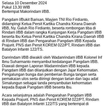
Selasa 10 Desember 2024
Pukul 13.30 WIB
Bertempat Makorindam I/BB.
Pangdam I/Bukit Barisan, Mayjen TNI Rio Firdianto,
didampingi Ketua Persit Kartika Chandra Kirana Daerah
I/BB, Ny. Galuh Rio Firdianto, beserta rombongan tiba di
Rindam I/BB dalam rangka Kunjungan Kerja Pangdam I/BB
beserta Ibu Ketua Persit Kartika Chandra Kirana Daerah I/BB
di Rindam I/BB dan Pengarahan Pangdam I/BB Kepada
Prajurit. PNS dan Persit KOREM 022/PT, Rindam I/BB dan
Batalyon Infantri 122/TS.
Danrindam I/BB diwakili oleh Wadanrindam I/BB Kolonel Inf
Ibnu Suharmanto menyambut kedatangan Pangdam I/BB.
Diawali dengan Laporan Wadanrindam I/BB kepada
Pangdam I/BB dan dilanjutkan dengan Jajar Kehormatan.
Pengalungan bunga dan pemberian Bunga tangan serta
pemakaian ulos serta diiringi dengan tarian dan lagu adat
Simalungun sebagai tanda penyambutan kehormatan
kepada Bapak Pangdam I/BB beserta Ibu.
Acara selanjutnya adalah Pengarahan Pangdam I/BB
Kepada Prajurit. PNS dan Persit KOREM 022/PT, Rindam
I/BB dan Batalyon Infantri 122/TS yang bertempat di