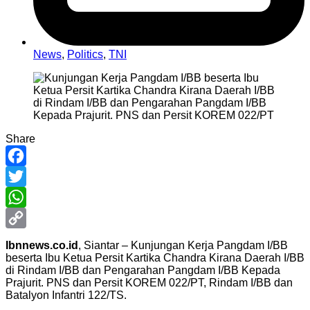
News
,
Politics
,
TNI
Share
Facebook
Twitter
WhatsApp
Copy
Ibnnews.co.id
, Siantar – Kunjungan Kerja Pangdam I/BB
beserta Ibu Ketua Persit Kartika Chandra Kirana Daerah I/BB
Link
di Rindam I/BB dan Pengarahan Pangdam I/BB Kepada
Prajurit. PNS dan Persit KOREM 022/PT, Rindam I/BB dan
Batalyon Infantri 122/TS.