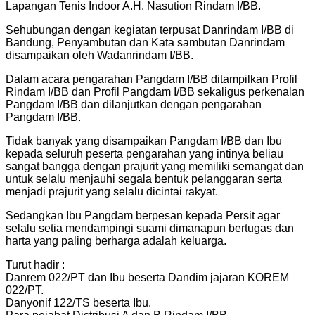
Lapangan Tenis Indoor A.H. Nasution Rindam I/BB.
Sehubungan dengan kegiatan terpusat Danrindam I/BB di
Bandung, Penyambutan dan Kata sambutan Danrindam
disampaikan oleh Wadanrindam I/BB.
Dalam acara pengarahan Pangdam I/BB ditampilkan Profil
Rindam I/BB dan Profil Pangdam I/BB sekaligus perkenalan
Pangdam I/BB dan dilanjutkan dengan pengarahan
Pangdam I/BB.
Tidak banyak yang disampaikan Pangdam I/BB dan Ibu
kepada seluruh peserta pengarahan yang intinya beliau
sangat bangga dengan prajurit yang memiliki semangat dan
untuk selalu menjauhi segala bentuk pelanggaran serta
menjadi prajurit yang selalu dicintai rakyat.
Sedangkan Ibu Pangdam berpesan kepada Persit agar
selalu setia mendampingi suami dimanapun bertugas dan
harta yang paling berharga adalah keluarga.
Turut hadir :
Danrem 022/PT dan Ibu beserta Dandim jajaran KOREM
022/PT.
Danyonif 122/TS beserta Ibu.