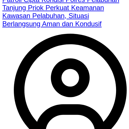
Tanjung Priok Perkuat Keamanan
Kawasan Pelabuhan, Situasi
Berlangsung Aman dan Kondusif