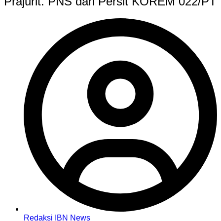
Prajurit. PNS dan Persit KOREM 022/PT
Redaksi IBN News