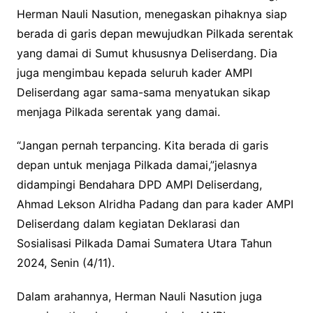
Herman Nauli Nasution, menegaskan pihaknya siap
o
e
A
i
berada di garis depan mewujudkan Pilkada serentak
o
r
p
n
yang damai di Sumut khususnya Deliserdang. Dia
k
p
k
juga mengimbau kepada seluruh kader AMPI
Deliserdang agar sama-sama menyatukan sikap
menjaga Pilkada serentak yang damai.
“Jangan pernah terpancing. Kita berada di garis
depan untuk menjaga Pilkada damai,”jelasnya
didampingi Bendahara DPD AMPI Deliserdang,
Ahmad Lekson Alridha Padang dan para kader AMPI
Deliserdang dalam kegiatan Deklarasi dan
Sosialisasi Pilkada Damai Sumatera Utara Tahun
2024, Senin (4/11).
Dalam arahannya, Herman Nauli Nasution juga