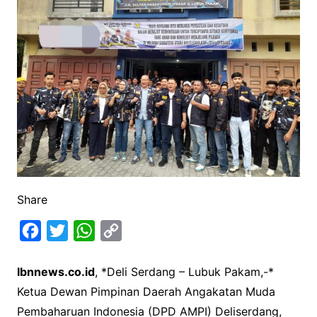
Share
F
T
W
C
a
w
h
o
Ibnnews.co.id
, *Deli Serdang – Lubuk Pakam,-*
c
i
a
p
Ketua Dewan Pimpinan Daerah Angakatan Muda
e
t
t
y
Pembaharuan Indonesia (DPD AMPI) Deliserdang,
b
t
s
L