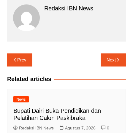
Redaksi IBN News
Navigasi
Prev
Next
pos
Related articles
News
Bupati Dairi Buka Pendidikan dan
Pelatihan Calon Paskibraka
Redaksi IBN News
Agustus 7, 2026
0