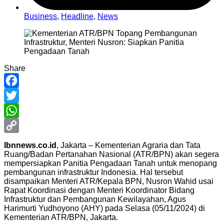
Business
,
Headline
,
News
Share
Facebook
Twitter
WhatsApp
Copy
Ibnnews.co.id
, Jakarta – Kementerian Agraria dan Tata
Ruang/Badan Pertanahan Nasional (ATR/BPN) akan segera
Link
mempersiapkan Panitia Pengadaan Tanah untuk menopang
pembangunan infrastruktur Indonesia. Hal tersebut
disampaikan Menteri ATR/Kepala BPN, Nusron Wahid usai
Rapat Koordinasi dengan Menteri Koordinator Bidang
Infrastruktur dan Pembangunan Kewilayahan, Agus
Harimurti Yudhoyono (AHY) pada Selasa (05/11/2024) di
Kementerian ATR/BPN, Jakarta.