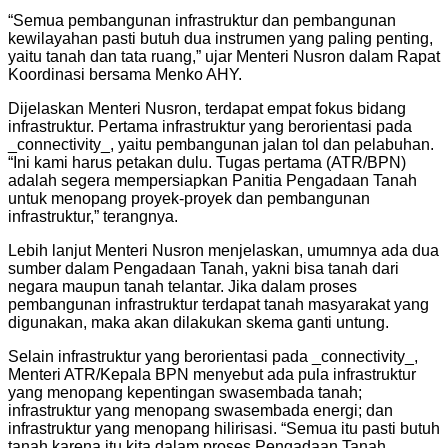
“Semua pembangunan infrastruktur dan pembangunan
kewilayahan pasti butuh dua instrumen yang paling penting,
yaitu tanah dan tata ruang,” ujar Menteri Nusron dalam Rapat
Koordinasi bersama Menko AHY.
Dijelaskan Menteri Nusron, terdapat empat fokus bidang
infrastruktur. Pertama infrastruktur yang berorientasi pada
_connectivity_, yaitu pembangunan jalan tol dan pelabuhan.
“Ini kami harus petakan dulu. Tugas pertama (ATR/BPN)
adalah segera mempersiapkan Panitia Pengadaan Tanah
untuk menopang proyek-proyek dan pembangunan
infrastruktur,” terangnya.
Lebih lanjut Menteri Nusron menjelaskan, umumnya ada dua
sumber dalam Pengadaan Tanah, yakni bisa tanah dari
negara maupun tanah telantar. Jika dalam proses
pembangunan infrastruktur terdapat tanah masyarakat yang
digunakan, maka akan dilakukan skema ganti untung.
Selain infrastruktur yang berorientasi pada _connectivity_,
Menteri ATR/Kepala BPN menyebut ada pula infrastruktur
yang menopang kepentingan swasembada tanah;
infrastruktur yang menopang swasembada energi; dan
infrastruktur yang menopang hilirisasi. “Semua itu pasti butuh
tanah karena itu kita dalam proses Pengadaan Tanah