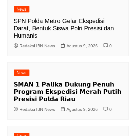
News
SPN Polda Metro Gelar Ekspedisi
Darat, Bentuk Siswa Polri Presisi dan
Humanis
Redaksi IBN News
Agustus 9, 2026
0
News
𝗦𝗠𝗔𝗡 𝟭 𝗣𝗮𝗹𝗶𝗸𝗮 𝗗𝘂𝗸𝘂𝗻𝗴 𝗣𝗲𝗻𝘂𝗵
𝗣𝗿𝗼𝗴𝗿𝗮𝗺 𝗘𝗸𝘀𝗽𝗲𝗱𝗶𝘀𝗶 𝗠𝗲𝗿𝗮𝗵 𝗣𝘂𝘁𝗶𝗵
𝗣𝗿𝗲𝘀𝗶𝘀𝗶 𝗣𝗼𝗹𝗱𝗮 𝗥𝗶𝗮𝘂
Redaksi IBN News
Agustus 9, 2026
0