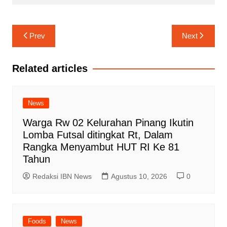
Navigasi
Prev
Next
pos
Related articles
News
Warga Rw 02 Kelurahan Pinang Ikutin
Lomba Futsal ditingkat Rt, Dalam
Rangka Menyambut HUT RI Ke 81
Tahun
Redaksi IBN News
Agustus 10, 2026
0
Foods
News