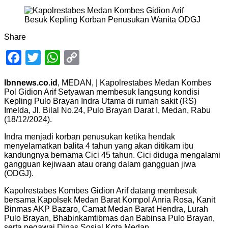
Share
Facebook
Twitter
WhatsApp
Copy
Link
Ibnnews.co.id
, MEDAN, | Kapolrestabes Medan Kombes
Pol Gidion Arif Setyawan membesuk langsung kondisi
Kepling Pulo Brayan Indra Utama di rumah sakit (RS)
Imelda, Jl. Bilal No.24, Pulo Brayan Darat I, Medan, Rabu
(18/12/2024).
Indra menjadi korban penusukan ketika hendak
menyelamatkan balita 4 tahun yang akan ditikam ibu
kandungnya bernama Cici 45 tahun. Cici diduga mengalami
gangguan kejiwaan atau orang dalam gangguan jiwa
(ODGJ).
Kapolrestabes Kombes Gidion Arif datang membesuk
bersama Kapolsek Medan Barat Kompol Anria Rosa, Kanit
Binmas AKP Bazaro, Camat Medan Barat Hendra, Lurah
Pulo Brayan, Bhabinkamtibmas dan Babinsa Pulo Brayan,
serta pegawai Dinas Sosial Kota Medan.