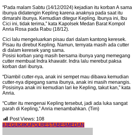
“Pada malam Sabtu (14/12/2024) kejadian itu korban A sama
ibunya didatengin Kepling karena anaknya pada saat itu
dimarahi ibunya. Kemudian ditegur Kepling. Ibunya ini, Ibu
Cici ini, tidak terima,” kata Kapolsek Medan Barat Kompol
Anria Rosa pada Rabu (18/12).
Cici lalu mengeluarkan pisau dari dalam kantong keresek.
Pisau itu direbut Kepling. Namun, ternyata masih ada cutter
di dalam keresek yang sama.
Posisi korban yang masih bersama ibunya yang memegang
cutter membuat Indra khawatir. Indra lalu merebut paksa
korban dari ibunya.
“Diambil cutter-nya, anak ini sempet mau dibawa kemudian
cutter-nya dipegang sama ibunya, anak ini masih menangis.
Posisinya anak ini kemudian lari ke Kepling, takut kan,” kata
Anria.
“Cutter itu mengenai Kepling tersebut, jadi ada luka sangat
parah di Kepling,” Anria menambahkan. (Tim)
Post Views:
108
#JEGUK
#KAPOLRESTABESMEDAN