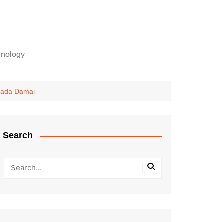
hnology
lkada Damai
Search