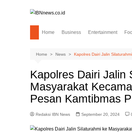
Skip
to
content
Home
Business
Entertainment
Fo
Home
News
Kapolres Dairi Jalin Silatur
Kapolres Dairi Jalin 
Masyarakat Kecama
Pesan Kamtibmas P
Redaksi IBN News
September 20, 2024