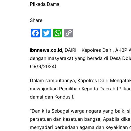
Share
F
T
W
C
a
w
h
o
Ibnnews.co.id
, DAIRI – Kapolres Dairi, AKBP 
c
i
a
p
dengan masyarakat yang berada di Desa Dol
e
t
t
y
(19/9/2024).
b
t
s
L
o
e
A
i
Dalam sambutannya, Kapolres Dairi Mengataka
o
r
p
n
mewujudkan Pemilihan Kepada Daerah (Pilkad
k
p
k
damai dan Kondusif.
“Dan kita Sebagai warga negara yang baik, si
persatuan dan kesatuan bangsa, Apabila di
menyadari perbedaan agama dan keyakinan d