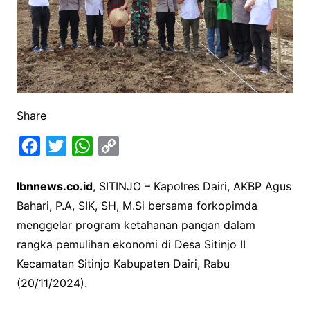
Share
F
T
W
C
a
w
h
o
Ibnnews.co.id
, SITINJO – Kapolres Dairi, AKBP Agus
c
i
a
p
Bahari, P.A, SIK, SH, M.Si bersama forkopimda
e
t
t
y
menggelar program ketahanan pangan dalam
b
t
s
L
rangka pemulihan ekonomi di Desa Sitinjo II
o
e
A
i
Kecamatan Sitinjo Kabupaten Dairi, Rabu
o
r
p
n
(20/11/2024).
k
p
k