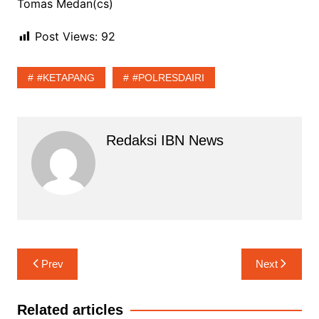
Tomas Medan(cs)
Post Views:
92
#KETAPANG
#POLRESDAIRI
Redaksi IBN News
Navigasi
Prev
Next
pos
Related articles