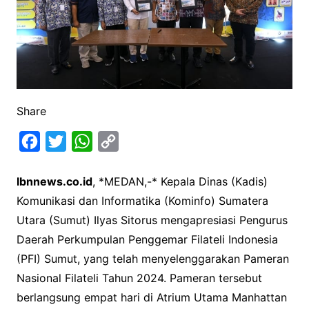
Share
F
T
W
C
a
w
h
o
Ibnnews.co.id
, *MEDAN,-* Kepala Dinas (Kadis)
c
i
a
p
Komunikasi dan Informatika (Kominfo) Sumatera
e
t
t
y
Utara (Sumut) Ilyas Sitorus mengapresiasi Pengurus
b
t
s
L
Daerah Perkumpulan Penggemar Filateli Indonesia
o
e
A
i
(PFI) Sumut, yang telah menyelenggarakan Pameran
o
r
p
n
Nasional Filateli Tahun 2024. Pameran tersebut
k
p
k
berlangsung empat hari di Atrium Utama Manhattan