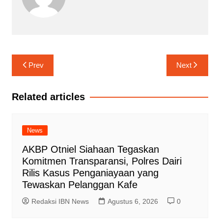
Navigasi
Prev
Next
pos
Related articles
News
AKBP Otniel Siahaan Tegaskan
Komitmen Transparansi, Polres Dairi
Rilis Kasus Penganiayaan yang
Tewaskan Pelanggan Kafe
Redaksi IBN News
Agustus 6, 2026
0