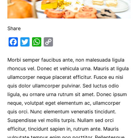
Share
F
T
W
C
a
w
h
o
Morbi semper faucibus ante, non malesuada ligula
c
i
a
p
rhoncus vel. Donec et vehicula urna. Mauris at ligula
e
t
t
y
ullamcorper neque placerat efficitur. Fusce eu nisi
b
t
s
L
quis dolor ullamcorper pulvinar. Sed luctus odio
o
e
A
i
ligula, eu ornare urna rutrum sit amet. Donec ipsum
o
r
p
n
neque, volutpat eget elementum ac, ullamcorper
k
p
k
quis orci. Nunc elementum venenatis tincidunt.
Suspendisse vel mollis turpis. Nullam sed orci
efficitur, tincidunt sapien in, rutrum ante. Mauris
vulputate tempus enim non porttitor. Pellentesque