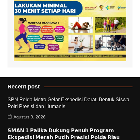
Recent post
SPN Polda Metro Gelar Ekspedisi Darat, Bentuk Siswa
Polri Presisi dan Humanis
Agustus 9, 2026
𝗦𝗠𝗔𝗡 𝟭 𝗣𝗮𝗹𝗶𝗸𝗮 𝗗𝘂𝗸𝘂𝗻𝗴 𝗣𝗲𝗻𝘂𝗵 𝗣𝗿𝗼𝗴𝗿𝗮𝗺
𝗘𝗸𝘀𝗽𝗲𝗱𝗶𝘀𝗶 𝗠𝗲𝗿𝗮𝗵 𝗣𝘂𝘁𝗶𝗵 𝗣𝗿𝗲𝘀𝗶𝘀𝗶 𝗣𝗼𝗹𝗱𝗮 𝗥𝗶𝗮𝘂