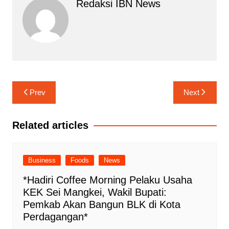
Redaksi IBN News
Navigasi
Prev
Next
pos
Related articles
Business
Foods
News
*Hadiri Coffee Morning Pelaku Usaha
KEK Sei Mangkei, Wakil Bupati:
Pemkab Akan Bangun BLK di Kota
Perdagangan*