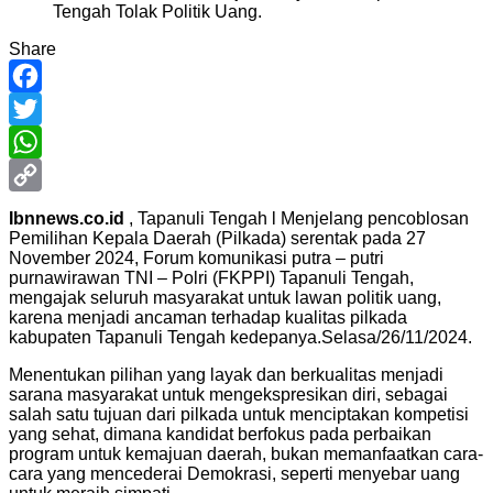
Share
Facebook
Twitter
WhatsApp
Copy
Ibnnews.co.id
, Tapanuli Tengah l Menjelang pencoblosan
Pemilihan Kepala Daerah (Pilkada) serentak pada 27
Link
November 2024, Forum komunikasi putra – putri
purnawirawan TNI – Polri (FKPPI) Tapanuli Tengah,
mengajak seluruh masyarakat untuk lawan politik uang,
karena menjadi ancaman terhadap kualitas pilkada
kabupaten Tapanuli Tengah kedepanya.Selasa/26/11/2024.
Menentukan pilihan yang layak dan berkualitas menjadi
sarana masyarakat untuk mengekspresikan diri, sebagai
salah satu tujuan dari pilkada untuk menciptakan kompetisi
yang sehat, dimana kandidat berfokus pada perbaikan
program untuk kemajuan daerah, bukan memanfaatkan cara-
cara yang mencederai Demokrasi, seperti menyebar uang