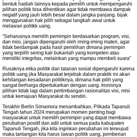
bentuk hadiah lainnya kepada pemilih untuk mempengaruhi
pilihan politik bisa dihentikan agar tidak membawa dampak
negatif yang jauh lebih besar dalam jangka panjang. bijak
menggunakan hak pilih sebagai langkah awal untuk
melawan politkk uang.
“Seharusnya memilih pemimpin berdasarkan program, visi,
dan misi, jangan dipengaruhi oleh iming-iming materi, agar
tidak berdampak pada hasil pemilihan dimana pemimpin
yang terpilih sering kali bukanlah yang kompeten atau
memiliki integritas, melainkan yang mampu membeli suara”
Rusaknya etika politik dan tatanan sosial dipengaruhi karena
politik uang jika Masyarakat terjebak dalam praktik ini akan
kehilangan kesadaran politiknya, dimana hak pilih yang
sangat berharga dipertukarkan dengan uang. Ironisnya
pilihan tidak lagi dalam pertimbangan rasionalitas visi, misi
untuk kemajuan Masyarakat itu sendiri.
Terakhir Berlin Simamora menambahkan, Pilkada Tapanuli
Tengah tahun 2024 merupakan momen penting bagi
masyarakat untuk memilih pemimpin yang dapat membawa
perubahan positif dan adil untuk semua pada kabupaten
Tapanuli Tengah, jika kita inginkan perubahan ini terwujud
maka tantangan kita harus lawan politik uang, pemberian